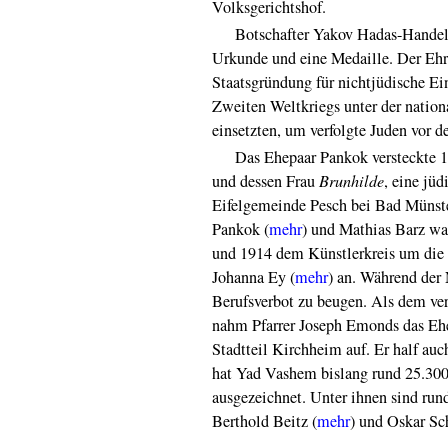
Volksgerichtshof.
Botschafter Yakov Hadas-Handelsm
Urkunde und eine Medaille. Der Ehre
Staatsgründung für nichtjüdische Ei
Zweiten Weltkriegs unter der nationa
einsetzten, um verfolgte Juden vor d
Das Ehepaar Pankok versteckte 19
und dessen Frau
Brunhilde
, eine jü
Eifelgemeinde Pesch bei Bad Münster
Pankok (
mehr
) und Mathias Barz wa
und 1914 dem Künstlerkreis um die 
Johanna Ey (
mehr
) an. Während der 
Berufsverbot zu beugen. Als dem ve
nahm Pfarrer Joseph Emonds das Ehe
Stadtteil Kirchheim auf. Er half auc
hat Yad Vashem bislang rund 25.300
ausgezeichnet. Unter ihnen sind ru
Berthold Beitz (
mehr
) und Oskar Sc