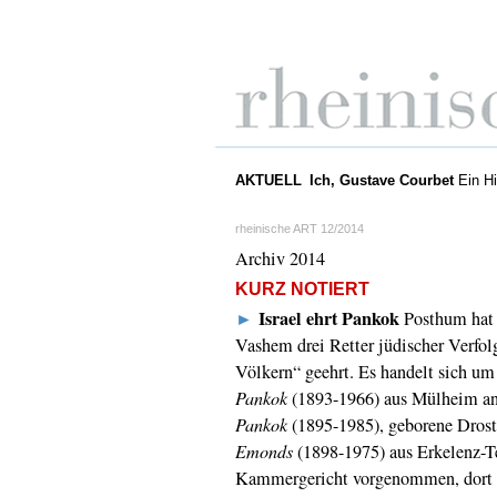
AKTUELL
Ich, Gustave Courbet
Ein Hi
rheinische ART 12/2014
Archiv 2014
KURZ NOTIERT
Israel ehrt Pankok
►
Posthum hat 
Vashem drei Retter jüdischer Verfolg
Völkern“ geehrt. Es handelt sich um
Pankok
(1893-1966) aus Mülheim an 
Pankok
(1895-1985), geborene Drost
Emonds
(1898-1975) aus Erkelenz-T
Kammergericht vorgenommen, dort b