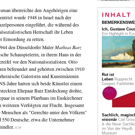
Camille Pissarro, is
Wuppertaler Von de
an überreichte den Angehörigen eine
Heydt-Museum
INHALT
ntitel wurde 1948 in Israel nach der
ausgestellt
BEMERKENSWE
nzelpersonen eingeführt, die während des
Diplomatie
Paul K
Ich, Gustave Cou
lsozialistischen Herrschaft ihr Leben
in Moskau. "Kein T
Ein Highlight in E
ohne Linie."
er Ermordung zu retten.
44 den Düsseldorfer Maler
Mathias Barz
Pop Art
Sie zählt 
den bedeutendsten
dische Schauspielerin, in ihrem Haus in der
Kollektionen
eifel vor den Nationalsozialisten. Otto
amerikanischer Pop
Die Sammlung Lud
ren befreundet und gehörten zwischen 1910
Zu sehen ist sie im
Rot ist
Museum Ludwig in 
rheinische Galeristin und Kunstmäzenin
Leben
Rupprecht
NS-Jahre hatten sich beide Künstler einem
Geigers Farbfelde
Heiliges Köln
Die
rsteckten Ehepaar Barz Entdeckung drohte,
großen romanische
Kirchen der Domsta
paar in seinem Pfarrhaus im Euskirchener
vorgestellt in einem
Bildband
h weiteren Verfolgten zur Flucht. Insgesamt
 Menschen als "Gerechte unter den Völkern"
Restitution
Die Er
Sachlich, magisc
nd 550 Deutsche, etwa die Unternehmer
des legendären
visionär
Carl Gros
Galeristen Alfred
& die Neue Sachlic
hindler.
K2M
Flechtheim fordern
im Von der Heydt-
Gemälde aus der
Museum