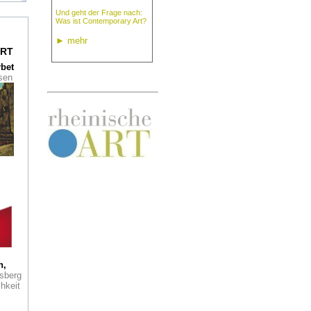
t im
Und geht der Frage nach:
r
Was ist Contemporary Art?
►
mehr
RT
lee
rbet
ag
ssen
zu
 Art:
wig.
Köln
r
n
dt,
ben
h,
sberg
hkeit
 zwei