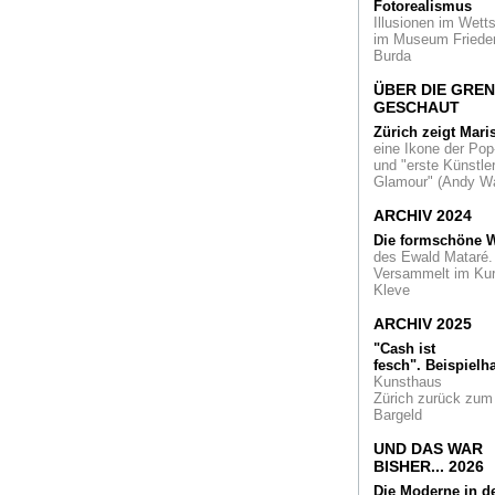
bleibt auch weiterhi
Fotorealismus
Düsseldorf
Illusionen im Wetts
im Museum Friede
Burda
Malerei auf dem A
Katharina Grosse
ÜBER DIE GRE
inszeniert, was geh
GESCHAUT
Die Professorin für
Malerei scheut Grö
Zürich zeigt Mari
nicht und ist Million
eine Ikone der Pop
an Farbtropfen
und "erste Künstler
Glamour" (Andy Wa
Meinungen
zum
ARCHIV 2024
Verkauf der Andy
Warhol-Bilder "Tripl
Die formschöne W
Elvis" und "Four
des Ewald Mataré.
Marlons"
Versammelt im Ku
Kleve
Doppel-Dada
Gegenbesuche: Ha
ARCHIV 2025
Arp in Brühl und M
"Cash ist
Ernst in Rolandse
fesch".
Beispielha
Kunsthaus
Perspektiven
Der
Zürich zurück zum
Künstler Soshi
Bargeld
Matsunobe im
Gespräch über sei
UND DAS WAR
Kunst, Japan und 
BISHER... 2026
Rheinland
Die Moderne in d