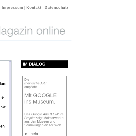
|
Impressum
|
Kontakt
|
Datenschutz
IM DIALOG
Die
Marc
rheinische ART.
empfiehlt:
Mit GOOGLE
sie
ins Museum.
cke-
Das
Google Arts & Culture
Projekt
zeigt Meisterwerke
aus den Museen und
Sammlungen dieser Welt.
ßen
►
mehr