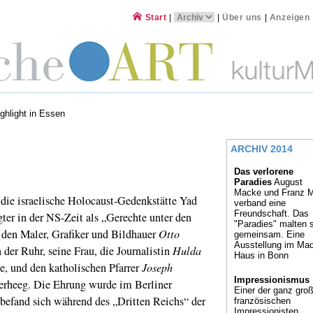
Start
|
|
Über uns
|
Anzeigen
ghlight in Essen
ARCHIV 2014
Das verlorene
Paradies
August
Macke und Franz 
die israelische Holocaust-Gedenkstätte Yad
verband eine
Freundschaft. Das
ter in der NS-Zeit als „Gerechte unter den
"Paradies" malten 
 den Maler, Grafiker und Bildhauer
Otto
gemeinsam. Eine
Ausstellung im Ma
der Ruhr, seine Frau, die Journalistin
Hulda
Haus in Bonn
e, und den katholischen Pfarrer
Joseph
Impressionismus
erheeg. Die Ehrung wurde im Berliner
Einer der ganz gro
efand sich während des „Dritten Reichs“ der
französischen
Impressionisten,