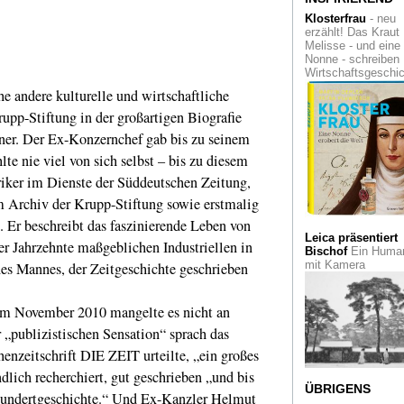
sein Amt als Direkt
Klosterfrau
- neu
am Museum Ludwig
erzählt! Das Kraut
Köln auf
Melisse - und eine
Nonne - schreiben
Matthias Danberg
Wirtschaftsgeschi
beschreibt die
e andere kulturelle und wirtschaftliche
Phänomene der
digitalen Welt.
pp-Stiftung in der großartigen Biografie
Erinnerungen an
er. Der Ex-Konzernchef gab bis zu seinem
Metropolis werden
wach. Eine Ausstel
te nie viel von sich selbst – bis zu diesem
in der Galerie Voss
iker im Dienste der Süddeutschen Zeitung,
Otto Pankok
, der
 Archiv der Krupp-Stiftung sowie erstmalig
expressive Realist.
. Er beschreibt das faszinierende Leben von
Mülheim würdigt de
Sohn der Stadt mit
Leica präsentiert
er Jahrzehnte maßgeblichen Industriellen in
einer Einzelausstel
Bischof
Ein Human
mit Kamera
nes Mannes, der Zeitgeschichte geschrieben
Man Ray:
Ein
Amerikaner in Pari
m November 2010 mangelte es nicht an
Zeitgenössische
r
„publizistischen Sensation“ sprach das
Fotografie
Mit den
enzeitschrift DIE ZEIT urteilte, „ein großes
Augen Düsseldorfe
Galeristen. Eine
lich recherchiert, gut geschrieben „und bis
Ausstellung bei E.
ÜBRIGENS
hrhundertgeschichte.“ Und Ex-Kanzler Helmut