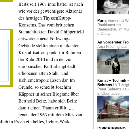
Beitz seit 1968 inne hatte, ist nach
Restitution
Das
Museum Ludwig in 
wie vor der gewichtigste Aktionär
hat aus der Samml
Haubrich elf
des heutigen ThyssenKrupp-
Paris
Verwaiste W
Zeichnungen restitu
Konzerns. Das vom britischen
Raubkunst als
Dauerschau im Mu
Stararchitekten David Chipperfield
Akademie-
d`Orsay
Galerie
Bilder, die
entworfene neue Folkwang-
und Seele in
An vorderster Fro
Schwingung verset
Gebäude stellte einen markanten
Anja Niedringhaus
Hommage an Gotth
Kristallisationspunkt im Rahmen
Graubner
der Ruhr 2010 und in der zur
Künstlerinnenprei
europäischen Kulturhauptstadt
2013
an Nanne Mey
und Katharina Hins
erhobenen alten Stahl- und
Kohlemetropole Essen dar. Im
Kunst + Technik 
Kunstpreis 2014
d
Behrens
LVR zeig
Grunde, so schreibt Joachim
Stadt Düsseldorf a
Peter Behrens dau
Katharina Fritsch
Käppner in seiner Biografie über
in Oberhausen
Berthold Beitz, habe sich Beitz
Faszinierend
Infr
und Röntgenbilder
damit einen Traum erfüllt, „ ...
enthüllen die
Geheimnisse der
jenen, der 1963 mit dem Mies van
Schilderer
lich in Essen ein helles, lichtes Werk
Philipp Kaiser
gibt
INSPIRIEREND