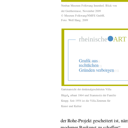
Neubau Museum Folkwang Innenhof, Blick von
der Goethestrasse, November 2009
© Museum Folkwang/NMFE GmbH,
Foto: Wolf Haug, 2009
Gartenansicht der denkmalgeschützten Villa
,
Hügel
erbaut 1864 und Stammsitz der Familie
Krupp. Seit 1954 ist die Villa Zentrum für
Kunst und Kultur
der Rohe-Projekt gescheitert ist, näm
moderner Baukunst zu schaffen“.