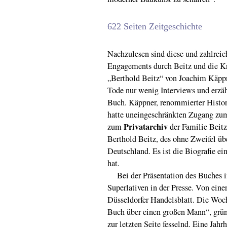
622 Seiten Zeitgeschichte
Nachzulesen sind diese und zahlreich
Engagements durch Beitz und die Kru
„Berthold Beitz“ von Joachim Käppn
Tode nur wenig Interviews und erzähl
Buch. Käppner, renommierter Histor
hatte uneingeschränkten Zugang zum
Privatarchiv
zum
der Familie Beitz
Berthold Beitz, des ohne Zweifel üb
Deutschland. Es ist die Biografie ei
hat.
Bei der Präsentation des Buches i
Superlativen in der Presse. Von eine
Düsseldorfer Handelsblatt. Die Woch
Buch über einen großen Mann“, gründ
zur letzten Seite fesselnd. Eine Ja