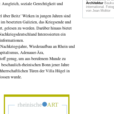
Continent 2000
: Ausgleich, soziale Gerechtigkeit und
Architektur
Bauku
international. Fotog
Katharina Sieverd
von Jean Molitor
Sonnensystem. Ei
 über Beitz´ Wirken in jungen Jahren sind
Ausstellung in Sch
 im besetzten Galizien, das Kriegsende und
Moyland
t, gelesen zu werden. Darüber hinaus bietet
Archäologische Z
Nachkriegsdeutschland Interessierten ein
und Jüdisches
Museum.
informationen.
Lenkungskreis
chkriegsjahre, Wiederaufbau an Rhein und
Politische Vertretu
konstituiert sich
apitalismus, Adenauer-Ära,
Stoff genug, um aus berufenem Munde zu
Gelesen
Der Fotog
Walter Vogel hat ei
m beschaulich-rheinischen Bonn jener Jahre
Bilderreise durch di
hherrschaftlichen Türen der Villa Hügel in
italienischen Caffè
in ein Buch gebrach
lossen wurde.
Hinreißend!
Im Zuge
des
sensationellen
Bilderfundes in
München: Entartet
Kunst in Solingen
Zorn ins Gesicht