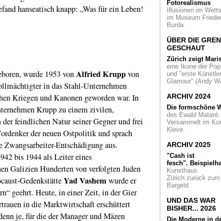
Fotorealismus
Ohne Ende mode
efand hanseatisch knapp: „Was für ein Leben!
Illusionen im Wetts
Die Avantgardistin
im Museum Friede
Eileen Gray und ihr
Burda
Villa E.1027
ÜBER DIE GRE
Mittelalter
Glückli
GESCHAUT
Ende für die "traue
Zürich zeigt Mari
Frauen".
eine Ikone der Pop
Skulpturengruppe i
Alfried Krupp
eboren, wurde 1953 von
von
und "erste Künstler
Museum Schnütge
Glamour" (Andy Wa
wieder vereint
ollmächtigter in das Stahl-Unternehmen
chen Kriegen und Kanonen geworden war. In
ARCHIV 2024
Auszeichnung
vo
Internationalen
Die formschöne W
nternehmen Krupp zu einem zivilen,
Kunstkritikerverban
des Ewald Mataré.
der feindlichen Natur seiner Gegner und frei
"Lonelyfingers" im
Versammelt im Ku
Museum Abteiberg
Kleve
Vordenker der neuen Ostpolitik und sprach
die Zwangsarbeiter-Entschädigung aus.
ARCHIV 2025
Architektur-
Wettbewerb
42 bis 1944 als Leiter eines
"Cash ist
entschieden. Das
fesch".
Beispielha
en Galizien Hunderten von verfolgten Juden
Wallraf-Richartz-
Kunsthaus
Museum in Köln sol
Zürich zurück zum
Yad Vashem
locaust-Gedenkstätte
wurde er
erweitert werden
Bargeld
n“ geehrt. Heute, in einer Zeit, in der Gier
UND DAS WAR
Dipolarität
- Eine
trauen in die Marktwirtschaft erschüttert
BISHER... 2026
Ausstellung der
 denn je, für die der Manager und Mäzen
Künstlergruppe
Die Moderne in d