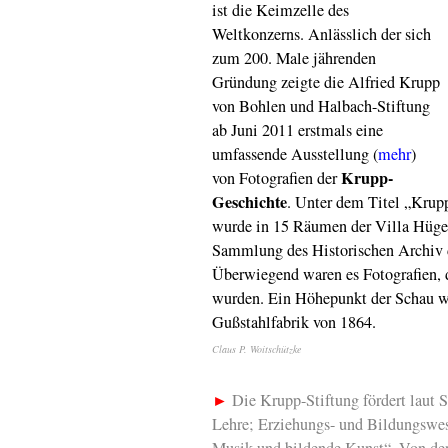
ist die Keimzelle des
Weltkonzerns. Anlässlich der sich
zum 200. Male jährenden
Gründung zeigte die Alfried Krupp
von Bohlen und Halbach-Stiftung
ab Juni 2011 erstmals eine
umfassende Ausstellung (
mehr
)
Krupp-
von Fotografien der
Geschichte
. Unter dem Titel „Krup
wurde in 15 Räumen der Villa Hügel
Sammlung des Historischen Archiv 
Überwiegend waren es Fotografien, di
wurden. Ein Höhepunkt der Schau wa
Gußstahlfabrik von 1864.
Claus P. Woitschützke
►
Die Krupp-Stiftung fördert laut 
Lehre; Erziehungs- und Bildungswes
Musik und bildende Kunst“. Von den