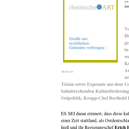
(He
Vo
Hü
ge
in
we
Ku
Au
Buchcover
ze
Tizian sowie Exponate aus dem Gr
bahnbrechenden Kulturförderung: 
Ostpolitik, Krupp-Chef Berthold B
ES SEI daran erinnert, dass diese k
einer Zeit stattfand, als Ostdeutsc
Erich 
hieß und ihr Regierungschef