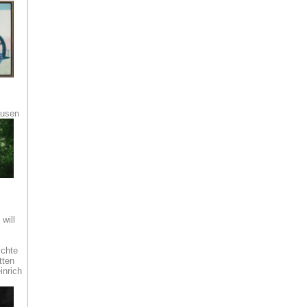
o­
sind
ung
 die
m
ausen
n
s
ien
will
ie
chte
tten
inrich