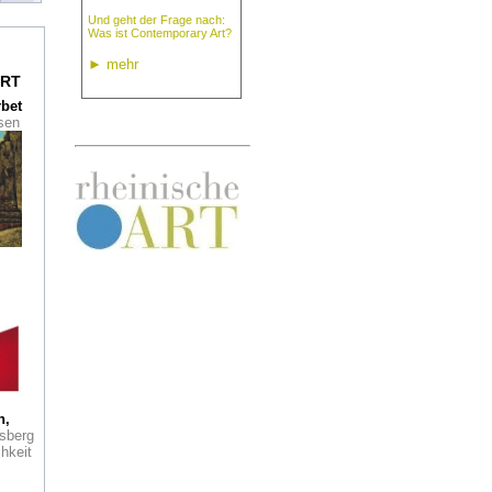
tz
Und geht der Frage nach:
Was ist Contemporary Art?
mo:
►
mehr
RT
ren
rbet
ssen
en
sion
ley
t,
bt.
in
r
ler
d
h,
sberg
hkeit