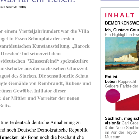
Kunsthaus Lemper
lmut Schmidt, 2010)
INHALT
La Scuola di Paler
Vier sizilianische
BEMERKENSWE
Künstler interpretie
Goethe
r einem Vierteljahrhundert war die Villa
Ich, Gustave Cou
Ein Highlight in E
gel in Essen Schauplatz der ersten
Die Impressionist
samtdeutschen Kunstausstellung. „Barock
der Berliner Seces
und Käthe Kollwitz.
 Dresden“ bot seinerzeit dem
Eine Ausstellung in
Köln
stdeutschen "Klassenfeind“ spektakuläre
nstschätze aus der sächsischen Glanzzeit
Brian Dawn Chalk
gust des Starken. Die sensationelle Schau
zeichnet, malt, film
Rot ist
performt und schrei
Leben
Rupprecht
igte Gemälde von Rembrandt, Rubens und
Very british: Dawn 
Geigers Farbfelde
Wonderland in der
ünen Gewölbe. Initiator dieser
Galerie Horst Schu
der Mittler und Vorreiter der neuen
Spraygramme
Von
eitz.
Flaschenöffnern
un
vom Wunder des
Lebens. Thomas
Sachlich, magisc
ulturelle deutsch-deutsche Annäherung zu
Baumgärtel in der
visionär
Carl Gros
Galerie 30works
& die Neue Sachlic
hland noch Deutsche Demokratische Republik
im Von der Heydt-
Honecker
, als Bonn noch die beschauliche
Museum
Alexander Calder
,