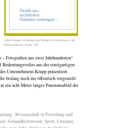
geschrieben. Eine
ungewöhnliche
Portraitserie von Ax
Klein in der Michael
Horbach-Stiftung
Art Fair
2013
Metropolregion
Alfried Krupp von Bohlen und Halbach mit Lehrlingen in der
Rheinland. Der 2.
Radsatzwerkstatt, Essen, 1961
RegioGipfel fand st
p – Fotografien aus zwei Jahrhunderten“
Mäzenatentum
: An
Waffen vom Ehepa
 Bedeutungsvolles aus der einzigartigen
Preuß für das
Ägyptische Museu
des Unternehmens Krupp präsentiert.
der Universität Bon
e bislang noch nie öffentlich vorgestellt
r ein acht Meter langes Panoramabild der
Aus
für das NRW-
Forum in Düsseldor
Privatrestitution:
Gustav Klimts
Wasserschlangen I
nach Katar
Satzung „Wissenschaft in Forschung und
en; Gesundheitswesen; Sport, Literatur,
Konrad Adenauer:
Oberbürgermeister
 bis zum Jahre 2010 von der Stiftung