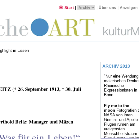
Start
|
|
Über uns
|
Anzeigen
ghlight in Essen
ARCHIV 2013
"Nur eine Wendung
malerischen Denke
Rheinische
EITZ
(* 26. September 1913, † 30. Juli
Expressionisten in
Bonn
Fly me to the
moon
Fotografien 
NASA von ihren
Gemini- und Apollo-
rthold Beitz: Manager und Mäzen
Flügen rühren am
ureigensten
Was für ein Leben!“
Menschheitstraum.
Eine Ausstellung i