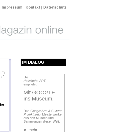
|
Impressum
|
Kontakt
|
Datenschutz
IM DIALOG
 im
n."
Die
rheinische ART.
empfiehlt:
Mit GOOGLE
ins Museum.
der
Das
Google Arts & Culture
Projekt
zeigt Meisterwerke
aus den Museen und
Sammlungen dieser Welt.
►
mehr
m