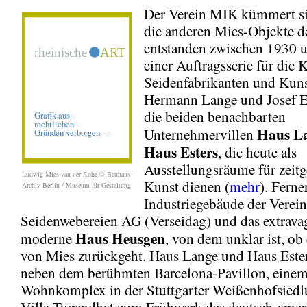
Der Verein MIK kümmert s
die anderen Mies-Objekte de
entstanden zwischen 1930 
einer Auftragsserie für die 
Seidenfabrikanten und Kun
Hermann Lange und Josef Es
die beiden benachbarten
Haus L
Unternehmervillen
Haus Esters
, die heute als
Ausstellungsräume für zeit
Ludwig Mies van der Rohe © Bauhaus-
Kunst dienen (
mehr
). Ferne
Archiv Berlin / Museum für Gestaltung
Industriegebäude der Verein
Seidenwebereien AG (Verseidag) und das extrava
Haus Heusgen
moderne
, von dem unklar ist, ob
von Mies zurückgeht. Haus Lange und Haus Este
neben dem berühmten Barcelona-Pavillon, eine
Wohnkomplex in der Stuttgarter Weißenhofsiedl
Villa Tugendhat zum Frühwerk des deutsch-amer