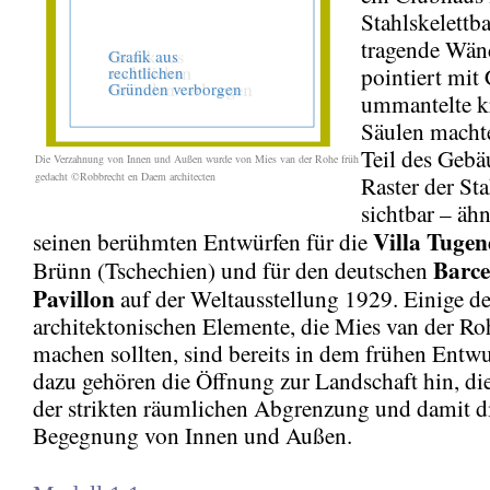
Stahlskelettb
tragende Wän
pointiert mi
ummantelte k
Säulen machte
Teil des Gebä
Die Verzahnung von Innen und Außen wurde von Mies van der Rohe früh
gedacht
©Robbrecht en Daem architecten
Raster der St
sichtbar – ähn
Villa Tuge
seinen berühmten Entwürfen für die
Barce
Brünn (Tschechien) und für den deutschen
Pavillon
auf der Weltausstellung 1929. Einige de
architektonischen Elemente, die Mies van der R
machen sollten, sind bereits in dem frühen Entwu
dazu gehören die Öffnung zur Landschaft hin, d
der strikten räumlichen Abgrenzung und damit d
Begegnung von Innen und Außen.