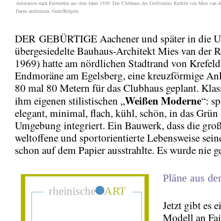
Animation nach Entwürfen aus dem Jahre 1930: Das Clubhaus des Golfvereins Krefeld von Mies van 
Daem architecten, Gent/Belgien
DER GEBÜRTIGE Aachener und später in die 
übergesiedelte Bauhaus-Architekt Mies van der 
1969) hatte am nördlichen Stadtrand von Krefeld,
Endmoräne am Egelsberg, eine kreuzförmige Anl
80 mal 80 Metern für das Clubhaus geplant. Klass
Weißen Moderne
ihm eigenen stilistischen „
“: s
elegant, minimal, flach, kühl, schön, in das Grün
Umgebung integriert. Ein Bauwerk, dass die groß
weltoffene und sportorientierte Lebensweise sein
schon auf dem Papier ausstrahlte. Es wurde nie g
Pläne aus de
Jetzt gibt es e
Modell an Fa