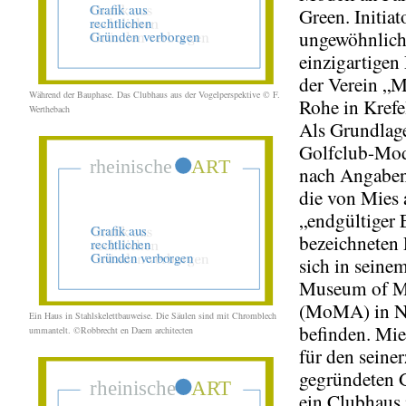
Green. Initiat
ungewöhnlich
einzigartigen 
der Verein „M
Während der Bauphase. Das Clubhaus aus der Vogelperspektive © F.
Rohe in Krefe
Werthebach
Als Grundlage
Golfclub-Mod
nach Angaben
die von Mies 
„endgültiger 
bezeichneten 
sich in seine
Museum of M
(MoMA) in N
Ein Haus in Stahlskelettbauweise. Die Säulen sind mit Chromblech
befinden. Mie
ummantelt.
©Robbrecht en Daem architecten
für den seiner
gegründeten 
ein Clubhaus 