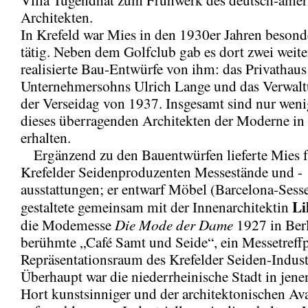
Architekten.
In Krefeld war Mies in den 1930er Jahren besond
tätig. Neben dem Golfclub gab es dort zwei weite
realisierte Bau-Entwürfe von ihm: das Privathaus
Unternehmersohns Ulrich Lange und das Verwal
der Verseidag von 1937. Insgesamt sind nur wen
dieses überragenden Architekten der Moderne in
erhalten.
Ergänzend zu den Bauentwürfen lieferte Mies f
Krefelder Seidenproduzenten Messestände und -
ausstattungen; er entwarf Möbel (Barcelona-Sess
Li
gestaltete gemeinsam mit der Innenarchitektin
Die Mode der Dame
die Modemesse
1927 in Berl
berühmte „Café Samt und Seide“, ein Messetreff
Repräsentationsraum des Krefelder Seiden-Indust
Überhaupt war die niederrheinische Stadt in jene
Hort kunstsinniger und der architektonischen Av