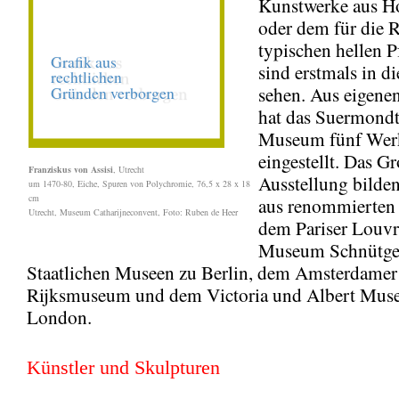
Kunstwerke aus Ho
oder dem für die 
typischen hellen P
sind erstmals in di
sehen. Aus eigene
hat das Suermond
Museum fünf Wer
eingestellt. Das Gr
Franziskus von Assisi
, Utrecht
Ausstellung bilde
um 1470-80, Eiche, Spuren von Polychromie, 76,5 x 28 x 18
cm
aus renommierten
Utrecht, Museum Catharijneconvent, Foto: Ruben de Heer
dem Pariser Louv
Museum Schnütge
Staatlichen Museen zu Berlin, dem Amsterdamer
Rijksmuseum und dem Victoria und Albert Mus
London.
Künstler und Skulpturen