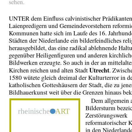
sehen.
UNTER dem Einfluss calvinistischer Prädikanten
Laienpredigern und Gemeindevorstehern reformie
Kommunen hatte sich im Laufe des 16. Jahrhunde
Städten der Niederlande ein bilderfeindliches rel
herausgebildet, das eine radikal ablehnende Halt
gegenüber Heiligenfiguren und anderen kirchlic
Bildwerken erzeugte. So auch in der an mittelalte
Utrecht
Kirchen reichen und alten Stadt
. Zwisch
1580 wütete gleich dreimal der Kulturterror in d
katholischen Gotteshäusern der Stadt, die zu jener
Bildhauerkunst weit über die Grenzen hinaus bek
Dem allgemein a
Bildersturm bezei
Zerstörungswerk
reformatorischer K
in den Niederland