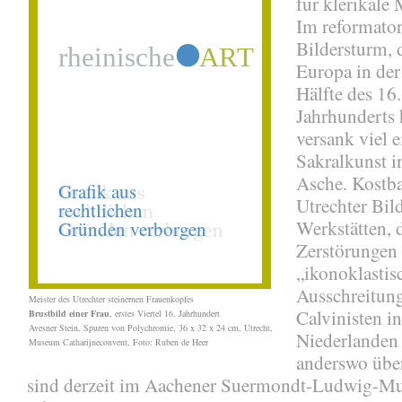
für klerikale
Im reformato
Bildersturm, 
Europa in der
Hälfte des 16.
Jahrhunderts 
versank viel e
Sakralkunst i
Asche. Kostba
Utrechter Bil
Werkstätten, 
Zerstörungen
„ikonoklastis
Ausschreitun
Meister des Utrechter steinernen Frauenkopfes
Calvinisten i
Brustbild einer Frau
, erstes Viertel 16. Jahrhundert
Avesner Stein, Spuren von Polychromie, 36 x 32 x 24 cm, Utrecht,
Niederlanden
Museum Catharijneconvent, Foto: Ruben de Heer
anderswo übe
sind derzeit im Aachener Suermondt-Ludwig-M