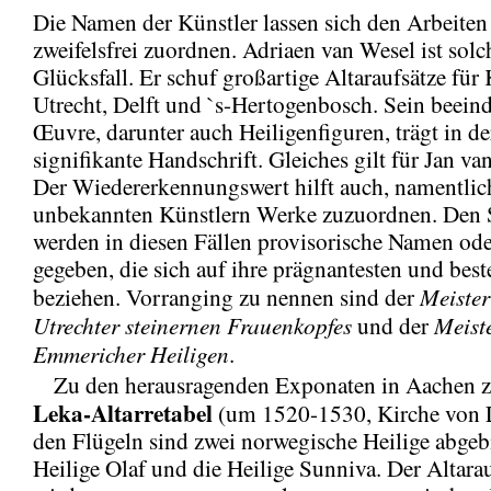
Die Namen der Künstler lassen sich den Arbeiten 
zweifelsfrei zuordnen. Adriaen van Wesel ist solc
Glücksfall. Er schuf großartige Altaraufsätze für
Utrecht, Delft und `s-Hertogenbosch. Sein beein
Œuvre, darunter auch Heiligenfiguren, trägt in de
signifikante Handschrift. Gleiches gilt für Jan va
Der Wiedererkennungswert hilft auch, namentlic
unbekannten Künstlern Werke zuzuordnen. Den 
werden in diesen Fällen provisorische Namen o
gegeben, die sich auf ihre prägnantesten und bes
Meister
beziehen. Vorranging zu nennen sind der
Utrechter steinernen Frauenkopfes
Meist
und der
Emmericher Heiligen
.
Zu den herausragenden Exponaten in Aachen zä
Leka-Altarretabel
(um 1520-1530, Kirche von 
den Flügeln sind zwei norwegische Heilige abgebi
Heilige Olaf und die Heilige Sunniva. Der Altarau