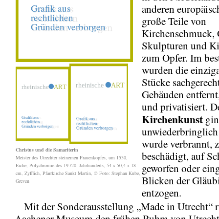
anderen europäisc
große Teile von
Kirchenschmuck, 
Skulpturen und Ki
zum Opfer. Im best
wurden die einzig
Stücke sachgerech
Gebäuden entfernt,
und privatisiert. 
Kirchenkunst
gin
unwiederbringlich 
wurde verbrannt, z
Christus und die Samariterin
beschädigt, auf Sc
Meister des Utrechter steinernen Frauenkopfes, um 1530,
geworfen oder ein
Eiche, Polychromie des 19./20. Jahrhunderts, 54 x 50,4 x 18
cm, Zyfflich, Pfarrkirche Sankt Martin, © Foto: Stephan Kube,
Blicken der Gläub
Greven
entzogen.
Mit der Sonderausstellung „Made in Utrecht“ r
Aachener Museum den frühen Ruhm von Utrecht