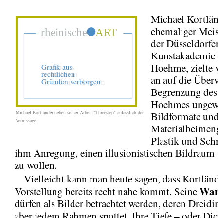
Michael Kortlän
ehemaliger Meis
der Düsseldorfe
Kunstakademie 
Hoehme, zielte
an auf die Über
Begrenzung des 
Hoehmes ungew
Michael Kortländer neben seiner Arbeit "Threestep" anlässlich der
Bildformate un
Vernissage
Materialbeimen
Plastik und Sch
ihm Anregung, einen illusionistischen Bildraum
zu wollen.
Vielleicht kann man heute sagen, dass Kortländ
Wan
Vorstellung bereits recht nahe kommt. Seine
dürfen als Bilder betrachtet werden, deren Dreidi
aber jedem Rahmen spottet. Ihre Tiefe – oder Dic