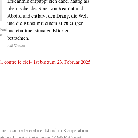
Erkenntnis entpuppt sich dabei häufig als
Impressionismus
überraschendes Spiel von Realität und
Abbild und entlarvt den Drang, die Welt
Columbusstraße
E
Düsseldorfer Famil
und die Kunst mit einem allzu eiligen
Krieg. Das Bilder-
des Comic-Zeichne
thold
und eindimensionalen Blick zu
Tobi Dahmen hat es
ch
betrachten.
sich
rART/ruwoi
Es geht ums
Verstehen!
August
Rodin im Musée de
contre le ciel« ist bis zum 23. Februar 2025
Beaux Arts in Mon
Sound of Science
Siemens digitaler
Konzertsaal-Zwillin
Mehr Farbe wagen
Baukultur NRW zei
Buntes in der
Architektur
Welche Städte
sin
lebenswert? Düssel
immner noch gut!
el. contre le ciel« entstand in Kooperation
Schöne Künste Antwerpen (KMSKA) und