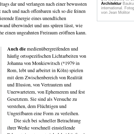
Zanders
ltags dar und verlangen nach einer bewussten
Architektur
Bauku
international. Fotog
nach und nach offenbaren sich so die feinen
von Jean Molitor
Im Bahnhof Lüttic
ierende Energie eines unendlichen
Leonardo da Vinci
multimedial
wand überwindet und uns spüren lässt, wie
he einen ungeahnten Freiraum eröffnen kann.
Nachruf
Der Kurato
Kasper König lebt n
mehr
Auch die
medienübergreifenden und
Vergängliche
häufig ortsspezifischen Lichtarbeiten von
Schönheit
Esprits
Showroom von Etto
Johanna von Monkiewitsch (*1979 in
Sottsass in Düssel
Rom, lebt und arbeitet in Köln) spielen
Wissenschaft per
mit dem Zwischenbereich von Realität
Schiff
MS experim
und Illusion, von Vertrautem und
gastiert am Niederr
Unerwartetem, von Ephemerem und fest
Kulturelles zur
Gesetztem. Sie sind als Versuche zu
Olympiade
Rarität
Rote Atelier von
verstehen, dem Flüchtigen und
Matisse in Paris
Ungreifbaren eine Form zu verleihen.
Die sich bei schneller Betrachtung
Paris vor 150
Jahren
Der Blick a
ihrer Werke vorschnell einstellende
die Welt ändert sic
Geburt des