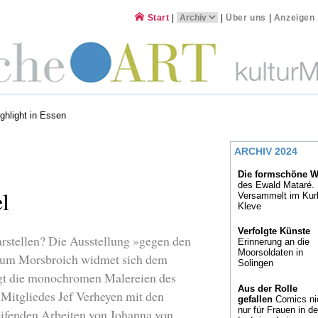
Start
|
|
Über uns
|
Anzeigen
gers Farbfelder
ghlight in Essen
ARCHIV 2024
Die formschöne W
des Ewald Mataré.
l
Versammelt im Kur
Kleve
Verfolgte Künste
arstellen? Die Ausstellung »gegen den
Erinnerung an die
Moorsoldaten in
eum Morsbroich widmet sich dem
Solingen
ngt die monochromen Malereien des
Aus der Rolle
Mitgliedes Jef Verheyen mit den
gefallen
Comics ni
nur für Frauen in de
eifenden Arbeiten von Johanna von