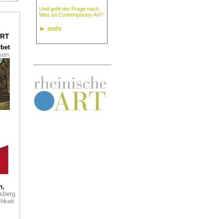
Und geht der Frage nach:
Was ist Contemporary Art?
onen
►
mehr
die
RT
rbet
ssen
er
jamin
eum
r
dem
r
-
en
seum
h,
en
sberg
hkeit