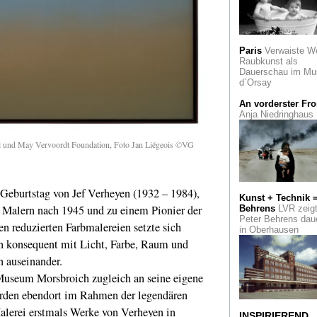
Chronist des Zufal
Zum Tod
des Aktionskünstle
Paris
Verwaiste W
Daniel Spoerri
Raubkunst als
Dauerschau im Mu
"missing link_"
vo
d`Orsay
Mischa Kuball jetzt
dauerhaft im
An vorderster Fro
öffentlichen Raum.
Anja Niedringhaus
Werk erinnert an di
Düsseldorfer Syna
l und May Vervoordt Foundation, Foto Jan Liégeois ©VG
Erwartung
Concett
spaziale: Lucio Fo
im Von der Heydt-
Museum
. Geburtstag von Jef Verheyen (1932 – 1984),
Kunst + Technik 
n Malern nach 1945 und zu einem Pionier der
Behrens
LVR zeig
William Kentridge
Peter Behrens dau
Preisträger des
n reduzierten Farbmalereien setzte sich
in Oberhausen
Internationalen
en konsequent mit Licht, Farbe, Raum und
Folkwang-Preis 20
n auseinander.
Reif für den Abris
useum Morsbroich zugleich an seine eigene
Kunst am Bau von
Günter Fruhtrunk in
urden ebendort im Rahmen der legendären
Düsseldorf. Ein App
erei erstmals Werke von Verheyen in
INSPIRIEREND