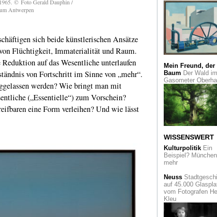
 1965.
©
Foto Gerald Dauphin /
Aquarell "Milde Tie
eum Antwerpen
ist zurück in Essen
Käthe Kollwitz
Me
- eine Retrospektiv
chäftigen sich beide künstlerischen Ansätze
Kopenhagen
 von Flüchtigkeit, Immaterialität und Raum.
Surrealismus
Zum
 Reduktion auf das Wesentliche unterlaufen
Mein Freund, der
100. Geburtstag de
ständnis von Fortschritt im Sinne von „mehr“.
Baum
Der Wald i
Surrealismus zeigt
Gasometer Oberh
Max Ernst Museum
gelassen werden? Wie bringt man mit
Brühl Alberto
entliche („Essentielle“) zum Vorschein?
Giacometti
ifbaren eine Form verleihen? Und wie lässt
Surrealismus tota
Paris und ein Labyr
voll Surrealem im
Centre Pompidou
WISSENSWERT
Kulturpolitik
Ein
Surrealismus
in
Beispiel? München 
Charleroi
Eine Rei
mehr
wert!
Neuss
Stadtgeschi
auf 45.000 Glaspla
Family of Man
Da
vom Fotografen He
einmalige fotografi
Kleu
Panorama der
Menschheit wird 70
Jahre alt