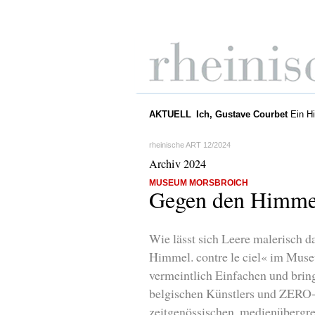
AKTUELL
Ich, Gustave Courbet
Rot ist Leben
Rupprecht Gei
Ein Hi
rheinische ART 12/2024
Archiv 2024
MUSEUM MORSBROICH
Gegen den Himme
Wie lässt sich Leere malerisch d
Himmel. contre le ciel« im Mus
vermeintlich Einfachen und bri
belgischen Künstlers und ZERO-
zeitgenössischen, medienübergr