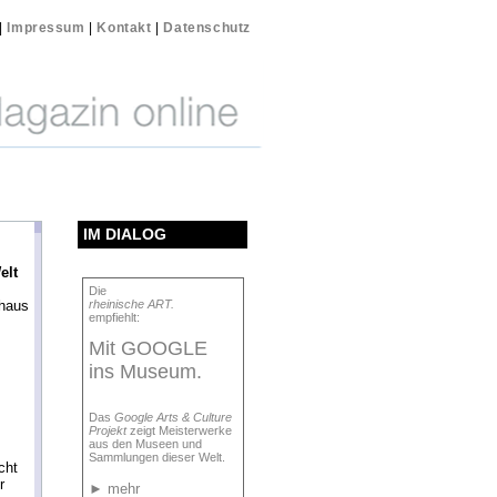
|
Impressum
|
Kontakt
|
Datenschutz
IM DIALOG
elt
Die
haus
rheinische ART.
empfiehlt:
Mit GOOGLE
ins Museum.
Das
Google Arts & Culture
Projekt
zeigt Meisterwerke
aus den Museen und
Sammlungen dieser Welt.
cht
r
►
mehr