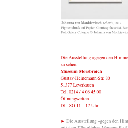
Johanna von Monkiewitsch
Tel Aviv
, 2017,
Pigmentdruck auf Papier, Courtesy the artist, Ber
Pott Galery Cologne
©
Johanna von Monkiewits
Die Ausstellung »gegen den Himmel. 
zu sehen.
Museum Morsbroich
Gustav-Heinemann-Str. 80
51377 Leverkusen
Tel. 0214 / 4 06 45 00
Öffnungszeiten
DI - SO 11 – 17 Uhr
►
Die Ausstellung »gegen den Himm
mit dem Königlichen Museum für 