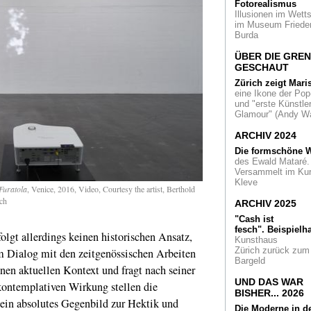
Otto Dix im Engadi
Fotorealismus
Illusionen im Wetts
im Museum Friede
Das Kinderzimmer
Burda
Wunderkammer?
Dions Delirious Toy
ÜBER DIE GRE
Bonn
GESCHAUT
Kunstakademie
Zürich zeigt Mari
Düsseldorf
Wer wa
eine Ikone der Pop
Walter Kaesbach?
und "erste Künstler
Glamour" (Andy Wa
O Mensch
Lars
ARCHIV 2024
Eidinger im K21
Die formschöne W
des Ewald Mataré.
Haus Schlesien
Me
Versammelt im Ku
Morphosen von Os
Kleve
Zięta, Ingenieur un
Furatola
, Venice, 2016, Video, Courtesy the artist, Berthold
Künstler
ch
ARCHIV 2025
Glanz und Elend
N
"Cash ist
Sachlichkeit aus
fesch".
Beispielha
olgt allerdings keinen historischen Ansatz,
Deutschland im Le
Kunsthaus
Museum Wien
Zürich zurück zum
m Dialog mit den zeitgenössischen Arbeiten
Bargeld
en aktuellen Kontext und fragt nach seiner
Honig
für Kunst &
UND DAS WAR
 kontemplativen Wirkung stellen die
Gesellschaft. Eine
BISHER... 2026
Schau im
in absolutes Gegenbild zur Hektik und
Kunstmuseum Villa
Die Moderne in d