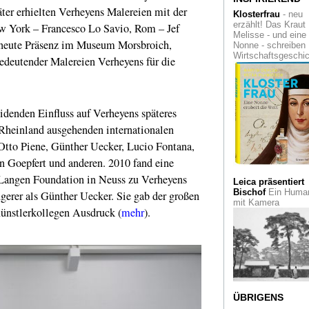
Gelesen
Bonner
äter erhielten Verheyens Malereien mit der
Klosterfrau
- neu
Straßengeschichte
erzählt! Das Kraut
w York – Francesco Lo Savio, Rom – Jef
Melisse - und eine
rneute Präsenz im Museum Morsbroich,
Yoko Ono
Music of
Nonne - schreiben
Mind in der
Wirtschaftsgeschi
deutender Malereien Verheyens für die
Kunstsammlung N
Helga Paris (DDR)
ihre Foto-Schwarz-
Weiß-Kunst in
idenden Einfluss auf Verheyens späteres
Monschau
Rheinland ausgehenden internationalen
o Piene, Günther Uecker, Lucio Fontana,
Alles Weiß
Richar
Meier zum 90.
 Goepfert und anderen. 2010 fand eine
Geburtstag
 Langen Foundation in Neuss zu Verheyens
Leica präsentiert
Leica
Bischof
Ein Human
ingerer als Günther Uecker. Sie gab der großen
Galerie
Düsseldor
mit Kamera
Künstlerkollegen Ausdruck (
mehr
).
zeigt die
Rheinmetropole ei
anders
Künstleraustausc
Osnat Ben Dov in d
Johanna-Ey-Founda
ÜBRIGENS
Flucht in die Berg