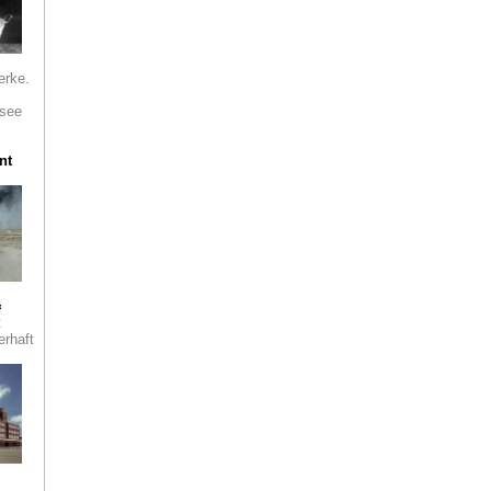
ls
rs
erke.
see
n
nt
 Das
e
goge
o
ntana
=
t
ist
erhaft
24
s?
ell