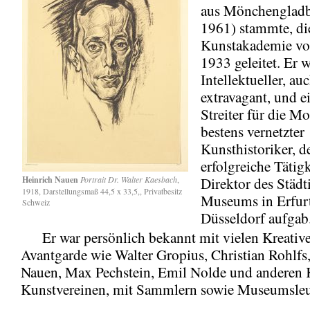
aus Mönchengladb
1961) stammte, di
Kunstakademie vo
1933 geleitet. Er w
Intellektueller, au
extravagant, und e
Streiter für die Mo
bestens vernetzter
Kunsthistoriker, d
erfolgreiche Tätigk
Heinrich Nauen
Portrait Dr. Walter Kaesbach
,
Direktor des Städt
1918, Darstellungsmaß 44,5 x 33,5,, Privatbesitz
Museums in Erfurt
Schweiz
Düsseldorf aufgab
Er war persönlich bekannt mit vielen Kreative
Avantgarde wie Walter Gropius, Christian Rohlfs
Nauen, Max Pechstein, Emil Nolde und anderen 
Kunstvereinen, mit Sammlern sowie Museumsleu