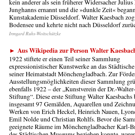
kein anderer als sein früherer Widersacher Julius
Junghanns ernannt und die »dunkle Zeit« begann
Kunstakademie Düsseldorf. Walter Kaesbach zog
Bodensee und kehrte nicht nach Düsseldorf zurü
Irmgard Ruhs-Woitschützke
Aus Wikipedia zur Person Walter Kaesbac
►
1922 stiftete er einen Teil seiner Sammlung
expressionistischer Kunstwerke an das Städtisc
seiner Heimatstadt Mönchengladbach. Zur Förd
Ausstellungsmöglichkeiten dieser Sammlung grü
ebenfalls 1922 – der „Kunstverein der Dr.-Walte
Stiftung“. Diese erste Stiftung Walter Kaesbachs
insgesamt 97 Gemälden, Aquarellen und Zeichn
Werken von Erich Heckel, Heinrich Nauen, Lyone
Emil Nolde und Christian Rohlfs. Bevor die Sa
geeignete Räume im Mönchengladbacher Karl-B
des Städtischen Museums beziehen konnte, ware