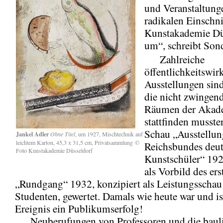
und Veranstaltung
radikalen Einschni
Kunstakademie Dü
um“, schreibt So
Zahlreiche
öffentlichkeitswi
Ausstellungen sin
die nicht zwingend
Räumen der Akad
stattfinden musste
Schau „Ausstellun
Jankel Adler
Ohne Titel
, um 1927, Mischtechnik auf
leichtem Karton, 45,3 x 31,5 cm, Privatsammlung ©
Reichsbundes deut
Foto Kunstakademie Düsseldorf
Kunstschüler“ 192
als Vorbild des ers
„Rundgang“ 1932, konzipiert als Leistungsschau
Studenten, gewertet. Damals wie heute war und is
Ereignis ein Publikumserfolg!
Neuberufungen von Professoren und die baul