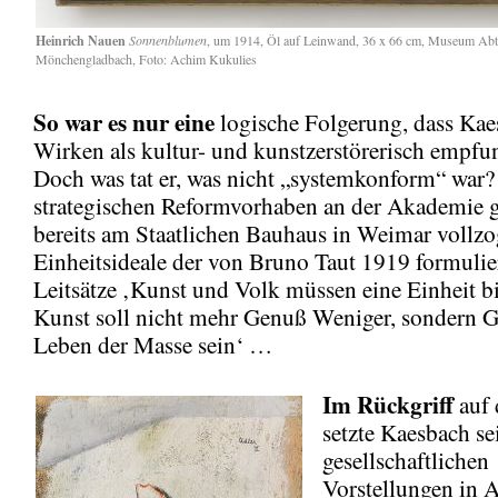
Heinrich Nauen
Sonnenblumen
, um 1914, Öl auf Leinwand, 36 x 66 cm, Museum Abt
Mönchengladbach, Foto: Achim Kukulies
So war es nur eine
logische Folgerung, dass Ka
Wirken als kultur- und kunstzerstörerisch empf
Doch was tat er, was nicht „systemkonform“ war?
strategischen Reformvorhaben an der Akademie g
bereits am Staatlichen Bauhaus in Weimar vollz
Einheitsideale der von Bruno Taut 1919 formulie
Leitsätze ‚Kunst und Volk müssen eine Einheit b
Kunst soll nicht mehr Genuß Weniger, sondern 
Leben der Masse sein‘ …
Im Rückgriff
auf 
setzte Kaesbach se
gesellschaftlichen
Vorstellungen in 