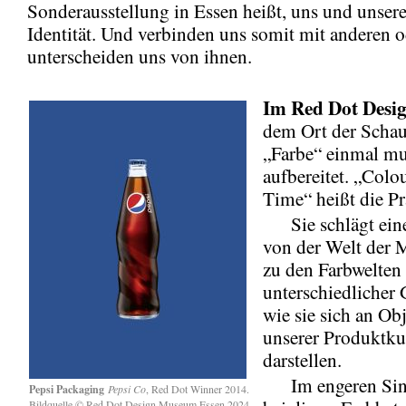
Sonderausstellung in Essen heißt, uns und unsere
Identität. Und verbinden uns somit mit anderen o
unterscheiden uns von ihnen.
Im
Red Dot Des
dem Ort der Schau
„Farbe“ einmal mu
aufbereitet. „Colo
Time“ heißt die Pr
Sie schlägt ein
von der Welt der 
zu den Farbwelten
unterschiedlicher 
wie sie sich an Ob
unserer Produktku
darstellen.
Im engeren Sinn
Pepsi Packaging
Pepsi Co
, Red Dot Winner 2014.
Bildquelle © Red Dot Design Museum Essen 2024