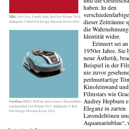
und die Gesellscha
haben. In den
verschiedenfarbig
Hilti
Tool Case
, Family Hilti, Red Dot Winner 2018.
dieser Zeiträume s
Bildquelle © Red Dot Design Museum Essen 2024
die Wahrnehmung 
Identität wider.
Erinnert sei an 
1950er Jahre. Sie 
neue Ästhetik, br
Beispiel in der Fi
nie zuvor gesehene
perlmuttartige Tön
Kinoleinwand und 
Filmstars wie Gra
Audrey Hepburn e
Gardena
R40Li
, Robotic lawn mower (Rasenmäher),
Gardena Red Dot Winner 2012. Bildquelle © Red
Eleganz in zarten
Dot Design Museum Essen 2024
Lavendeltönen un
Aquamarinblau“, w