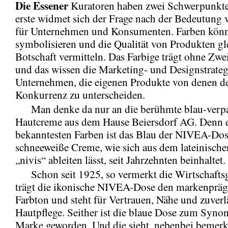
Die Essener
Kuratoren haben zwei Schwerpunkte 
erste widmet sich der Frage nach der Bedeutung 
für Unternehmen und Konsumenten. Farben kön
symbolisieren und die Qualität von Produkten gl
Botschaft vermitteln. Das Farbige trägt ohne Zwei
und das wissen die Marketing- und Designstrateg
Unternehmen, die eigenen Produkte von denen d
Konkurrenz zu unterscheiden.
Man denke da nur an die berühmte blau-verp
Hautcreme aus dem Hause Beiersdorf AG. Denn e
bekanntesten Farben ist das Blau der NIVEA-Dose
schneeweiße Creme, wie sich aus dem lateinisch
„nivis“ ableiten lässt, seit Jahrzehnten beinhaltet.
Schon seit 1925, so vermerkt die Wirtschaftsg
trägt die ikonische NIVEA-Dose den markenprä
Farbton und steht für Vertrauen, Nähe und zuverl
Hautpflege. Seither ist die blaue Dose zum Syno
Marke geworden. Und die sieht, nebenbei bemerk