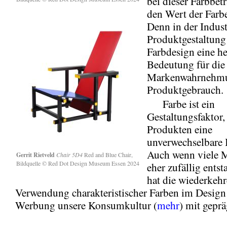
bei dieser Farbbe
den Wert der Farb
Denn in der Indust
Produktgestaltung
Farbdesign eine h
Bedeutung für die
Markenwahrnehmu
Produktgebrauch.
Farbe ist ein
Gestaltungsfaktor,
Produkten eine
unverwechselbare I
Auch wenn viele 
Gerrit Rietveld
Chair 5D4
Red and Blue Chair,
Bildquelle © Red Dot Design Museum Essen 2024
eher zufällig entst
hat die wiederkeh
Verwendung charakteristischer Farben im Design
Werbung unsere Konsumkultur (
mehr
) mit geprä