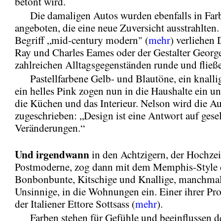
betont wird.
Die damaligen Autos wurden ebenfalls in Far
angeboten, die eine neue Zuversicht ausstrahlten
Begriff „mid-century modern" (
mehr
) verliehen 
Ray und Charles Eames oder der Gestalter Georg
zahlreichen Alltagsgegenständen runde und flie
Pastellfarbene Gelb- und Blautöne, ein knallig
ein helles Pink zogen nun in die Haushalte ein u
die Küchen und das Interieur. Nelson wird die A
zugeschrieben: „Design ist eine Antwort auf gesel
Veränderungen.“
Und irgendwann
in den Achtzigern, der Hochzei
Postmoderne, zog dann mit dem Memphis-Style 
Bonbonbunte, Kitschige und Knallige, manchma
Unsinnige, in die Wohnungen ein. Einer ihrer Pro
der Italiener Ettore Sottsass (
mehr
).
Farben stehen für Gefühle und beeinflussen d