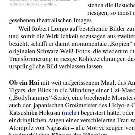
stehen die Besuche
2024, Foto: Robert Longo Studio
riesigen, so meist 
gesehenen theatralischen Images.
Weil Robert Longo auf bestehende Bilder zurü
und somit die Wirklichkeit sozusagen aus zweite
bezieht, schafft er damit monumentale „Kopien“ 
originalen Schwarz-Weiß-Fotos, die wiederum du
Transformierung in riesige Kohlezeichnungen da
ursprüngliche Bild verblassen lassen.
Ob ein Hai
mit weit aufgerissenem Maul, das Ant
Tigers, der Blick in die Mündung einer Uzi-Masc
(„Bodyhammer“-Serie), eine brechende Monsterw
auch den japanischen Großmeister des Ukiyo-e-G
Katsushika Hokusai (
mehr
) begeistert hätte, oder
eindringlichen Augen einer verschleierten Frau w
Atompilz von Nagasaki – alle Motive zeugen vo
handwerklichen Können des Künstlers.