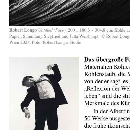
Robert Longo
Untitled (Face),
2001, 180,3 × 304,8 cm, Kohle a
Papier, Sammlung Siegfried und Jutta Weishaupt | © Robert Longo
Wien 2024, Foto: Robert Longo Studio
Das
übergroße F
Materialien Kohlest
Kohlenstaub, die 
von der er sagt, es 
„Reflexion der Wel
leben“ sind die sti
Merkmale des Küns
In der Albertina
50 Werke ausgestel
die frühe ikonisch