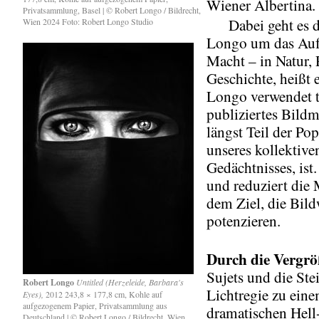
Wiener Albertina.
Privatsammlung, Basel | © Robert Longo / Bildrecht,
Dabei geht es d
Wien 2024 Foto: Robert Longo Studio
Longo um das Auf
Macht – in Natur, P
Geschichte, heißt 
Longo verwendet 
publiziertes Bildma
längst Teil der Pop
unseres kollektive
Gedächtnisses, ist.
und reduziert die 
dem Ziel, die Bil
potenzieren.
Durch
die Vergr
Sujets und die Ste
Robert Longo
Untitled (Herzeleide, Barbara's
Lichtregie zu ein
Eyes),
2012 243,8 × 177,8 cm, Kohle auf
aufgezogenem Papier, Privatsammlung aus
dramatischen Hel
Deutschland | © Robert Longo / Bildrecht, Wien