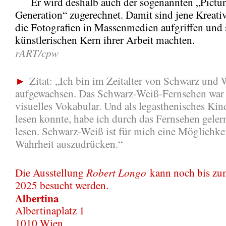
Er wird deshalb auch der sogenannten „Pictur
Generation“ zugerechnet. Damit sind jene Kreati
die Fotografien in Massenmedien aufgriffen und
künstlerischen Kern ihrer Arbeit machten.
rART/cpw
►
Zitat: „Ich bin im Zeitalter von Schwarz und
aufgewachsen. Das Schwarz-Weiß-Fernsehen war 
visuelles Vokabular. Und als legasthenisches Kind
lesen konnte, habe ich durch das Fernsehen gelern
lesen. Schwarz-Weiß ist für mich eine Möglichkei
Wahrheit auszudrücken.“
Robert Longo
Die Ausstellung
kann noch bis zum
2025 besucht werden.
Albertina
Albertinaplatz 1
1010 Wien