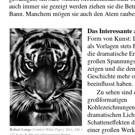
auch immer sie gezeigt werden ziehen sie die Bet
Bann. Manchem mögen sie auch den Atem raube
Das Interessante
a
Form von Kunst: 
als Vorlagen stets 
die dramatische Er
großen Spannung
zeigen und die den
Geschichte mehr o
beeinflusst haben.
Zu sehen sind d
großformatigen
Kohlezeichnungen 
dramatischen Lich
Schatteneffekten d
einer großen Werk
Robert Longo
Untitled (White Tiger),
2011, 240 ×
177,8 cm, Kohle auf aufgezogenem Papier,