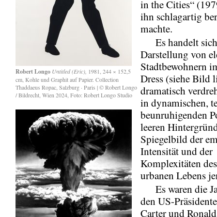
in the Cities“ (19
ihn schlagartig b
machte.
Es handelt sich
Darstellung von e
Stadtbewohnern i
Robert Longo
Untitled (Eric),
1981, 244 × 152,5
Dress (siehe Bild l
cm, Kohle und Graphit auf Papier. Collection
Thaddaeus Ropac, Salzburg · Paris | © Robert Longo
dramatisch verdre
/ Bildrecht, Wien 2024, Foto: Robert Longo Studio
in dynamischen, te
beunruhigenden P
leeren Hintergrün
Spiegelbild der e
Intensität und der
Komplexitäten de
urbanen Lebens jen
Es waren die Jah
den US-Präsident
Carter und Ronald