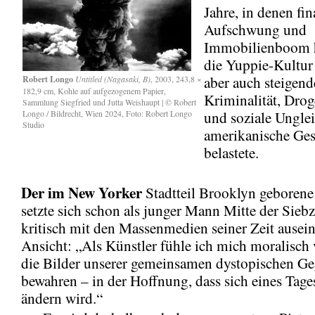
Jahre, in denen fin
Aufschwung und
Immobilienboom h
die Yuppie-Kultur
aber auch steigend
Robert Longo
Untitled (Nagasaki, B)
, 2003, 243,8 ×
182,9 cm, Kohle auf aufgezogenem Papier,
Kriminalität, Dro
Sammlung Siegfried und Jutta Weishaupt | © Robert
Longo / Bildrecht, Wien 2024, Foto: Robert Longo
und soziale Unglei
Studio
amerikanische Ges
belastete.
Der
im New Yorker
Stadtteil Brooklyn geborene
setzte sich schon als junger Mann Mitte der Siebz
kritisch mit den Massenmedien seiner Zeit ausein
Ansicht: „Als Künstler fühle ich mich moralisch v
die Bilder unserer gemeinsamen dystopischen Ge
bewahren – in der Hoffnung, dass sich eines Tage
ändern wird.“