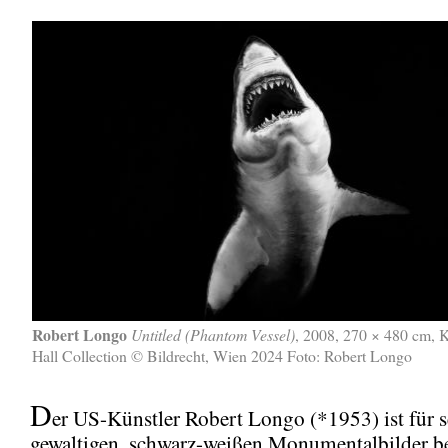
Robert Longo
Untitled (Phantom Vessel)
, 2008, 270 × 480 cm, K
Hall Collection © Bildrecht, Wien 2024 Foto: Robert Longo
D
er US-Künstler Robert Longo (*1953) ist für s
gewaltigen, schwarz-weißen Monumentalbilder 