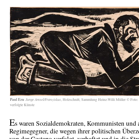
Paul Ern
Junge Amsel/Franziskus
, Holzschnitt, Sammlung Heinz-Willi Müller © Foto:
verfolgte Künste
E
s waren Sozialdemokraten, Kommunisten und 
Regimegegner, die wegen ihrer politischen Über
von der Gestapo verfolgt, verhaftet und in die Str