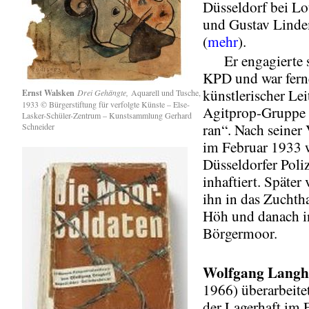
Düsseldorf bei L
und Gustav Lind
(
mehr
).
Er engagierte si
KPD und war fern
künstlerischer Lei
Ernst Walsken
Drei Gehängte,
Aquarell und Tusche,
1933 © Bürgerstiftung für verfolgte Künste – Else-
Agitprop-Gruppe
Lasker-Schüler-Zentrum – Kunstsammlung Gerhard
ran“. Nach seiner
Schneider
im Februar 1933 
Düsseldorfer Poli
inhaftiert. Später
ihn in das Zucht
Höh und danach i
Börgermoor.
Wolfgang Langh
1966) überarbeite
der Lagerhaft im