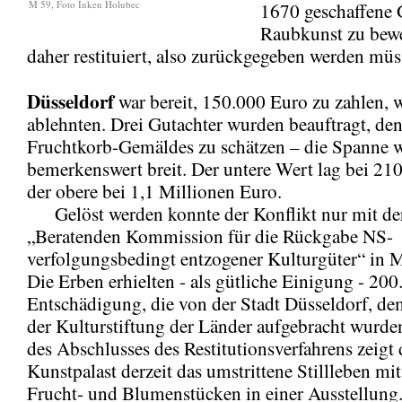
M 59, Foto Inken Holubec
1670 geschaffene 
Raubkunst zu bewe
daher restituiert, also zurückgegeben werden müs
Düsseldorf
war bereit, 150.000 Euro zu zahlen, 
ablehnten. Drei Gutachter wurden beauftragt, de
Fruchtkorb-Gemäldes zu schätzen – die Spanne 
bemerkenswert breit. Der untere Wert lag bei 21
der obere bei 1,1 Millionen Euro.
Gelöst werden konnte der Konflikt nur mit de
„Beratenden Kommission für die Rückgabe NS-
verfolgungsbedingt entzogener Kulturgüter“ in 
Die Erben erhielten - als gütliche Einigung - 200
Entschädigung, die von der Stadt Düsseldorf, d
der Kulturstiftung der Länder aufgebracht wurde
des Abschlusses des Restitutionsverfahrens zeig
Kunstpalast derzeit das umstrittene Stillleben mi
Frucht- und Blumenstücken in einer Ausstellung