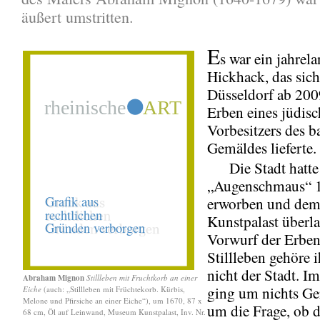
äußert umstritten.
E
s war ein jahrel
Hickhack, das sich
Düsseldorf ab 200
Erben eines jüdis
Vorbesitzers des 
Gemäldes lieferte.
Die Stadt hatte
„Augenschmaus“ 
erworben und de
Kunstpalast überla
Vorwurf der Erben
Stillleben gehöre 
nicht der Stadt. Im
Abraham Mignon
Stillleben mit Fruchtkorb an einer
ging um nichts Ger
Eiche
(auch: „Stillleben mit Früchtekorb. Kürbis,
Melone und Pfirsiche an einer Eiche“), um 1670, 87 x
um die Frage, ob d
68 cm, Öl auf Leinwand, Museum Kunstpalast, Inv. Nr.