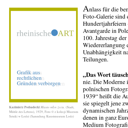
A
nlass für die b
Foto-Galerie sind 
Hundertjahrfeiern 
Avantgarde in Pol
100. Jahrestag der
Wiedererlangung 
Unabhängigkeit n
Teilungen.
„Das Wort täusc
nie. Die Moderne 
polnischen Fotogr
1939“ heißt die Au
sie spiegelt jene z
Kazimierz Podsadecki
Miasto młyn życia,
(Stadt,
dynamischen Jahrz
Mühle des Lebens), 1929, Foto © z kolecji Muzeum
denen in ganz Eur
Sztuki w Łodzi (Sammlung Kunstmuseum Lodz)
Medium Fotografi