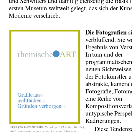
und Schwitters und damit gleichzeitig die Basis f
ersten Museum weltweit gelegt, das sich der Kuns
Moderne verschrieb.
Die Fotografien
si
verblüffend. Sie w
Ergebnis von Vers
Irrtum und der
programmatischen
neuen Sichtweisen
der Fotokünstler 
abstrakte, kameral
Fotografie, Fotom
eine Reihe von
Kompositionsverf
untypische Perspe
Kadrierungen.
Krystyna Gorazdowska
Na zakręcie
(Auf der Wende),
Diese Tendenze
1937, fotografia czarno-biała, kolekcja: Muzeum