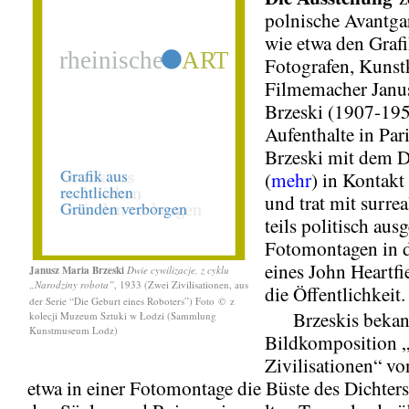
polnische Avantga
wie etwa den Grafi
Fotografen, Kunst
Filmemacher Janu
Brzeski (1907-195
Aufenthalte in Par
Brzeski mit dem 
(
mehr
) in Kontak
und trat mit surrea
teils politisch aus
Fotomontagen in d
eines John Heartfie
Janusz Maria Brzeski
Dwie cywilizacje, z cyklu
„Narodziny robota”
, 1933 (Zwei Zivilisationen, aus
die Öffentlichkeit.
der Serie “Die Geburt eines Roboters”) Foto
©
z
Brzeskis bekan
kolecji Muzeum Sztuki w Łodzi (Sammlung
Kunstmuseum Lodz)
Bildkomposition 
Zivilisationen“ vo
etwa in einer Fotomontage die Büste des Dichters