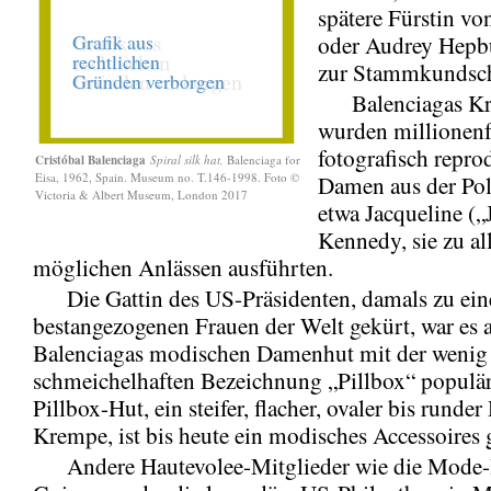
spätere Fürstin v
oder Audrey Hepb
zur Stammkundsch
Balenciagas Kre
wurden millionen
fotografisch repro
Cristóbal Balenciaga
Spiral silk hat,
Balenciaga for
Eisa, 1962, Spain. Museum no. T.146-1998. Foto ©
Damen aus der Poli
Victoria & Albert Museum, London 2017
etwa Jacqueline („
Kennedy, sie zu al
möglichen Anlässen ausführten.
Die Gattin des US-Präsidenten, damals zu eine
bestangezogenen Frauen der Welt gekürt, war es a
Balenciagas modischen Damenhut mit der wenig
schmeichelhaften Bezeichnung „Pillbox“ populär
Pillbox-Hut, ein steifer, flacher, ovaler bis runde
Krempe, ist bis heute ein modisches Accessoires 
Andere Hautevolee-Mitglieder wie die Mode-I