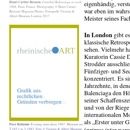
Henri Cartier-Bresson
Cristóbal Balenciaga at work,
eigenhändig, verste
1968, Paris, France. Photography © Henri Cartier-
war eben im wahrs
Bresson/ Magnum Photos. Fotoquelle Victoria &
Albert Museum London 2017
Meister seines Fac
In London
gibt e
klassische Retrosp
sehen. Vielmehr ha
Kuratorin Cassie 
Strodder ausschlie
Fünfziger- und Se
konzentriert. Es s
Jahrzehnte, in den
Balenciaga den H
seiner Schaffenszei
und von der Riege
internationalen M
als „Erster unter 
Paco Rabanne
Evening mini-dress
1967. Museum no.
primus inter pare
(
T.165:1 to 3-1983. Foto © Victoria & Albert Museum,