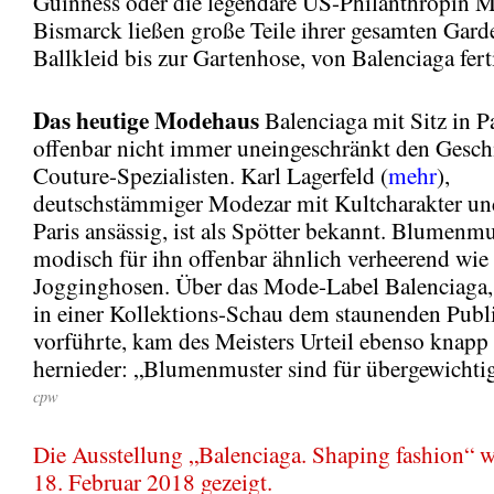
Guinness oder die legendäre US-Philanthropin 
Bismarck ließen große Teile ihrer gesamten Gar
Ballkleid bis zur Gartenhose, von Balenciaga fert
Das heutige Modehaus
Balenciaga mit Sitz in Par
offenbar nicht immer uneingeschränkt den Gesc
Couture-Spezialisten. Karl Lagerfeld (
mehr
),
deutschstämmiger Modezar mit Kultcharakter und
Paris ansässig, ist als Spötter bekannt. Blumenmu
modisch für ihn offenbar ähnlich verheerend wie
Jogginghosen. Über das Mode-Label Balenciaga, 
in einer Kollektions-Schau dem staunenden Pub
vorführte, kam des Meisters Urteil ebenso knapp 
hernieder: „Blumenmuster sind für übergewichtig
cpw
Die Ausstellung „Balenciaga. Shaping fashion“ 
18. Februar 2018 gezeigt.