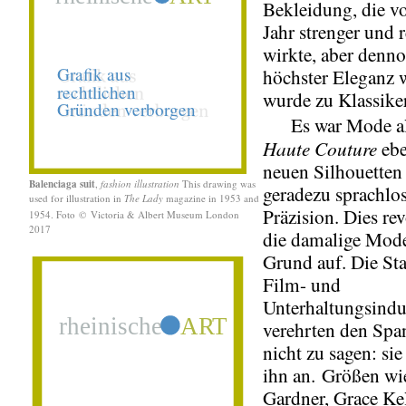
Bekleidung, die vo
Jahr strenger und 
wirkte, aber denn
höchster Eleganz w
wurde zu Klassike
Es war Mode als
Haute Couture
ebe
neuen Silhouetten 
Balenciaga suit
,
fashion illustration
This drawing was
geradezu sprachl
used for illustration in
The Lady
magazine in 1953 and
Präzision. Dies rev
1954. Foto
©
Victoria & Albert Museum London
2017
die damalige Mod
Grund auf. Die Sta
Film- und
Unterhaltungsindu
verehrten den Spa
nicht zu sagen: si
ihn an. Größen wi
Gardner, Grace Kel