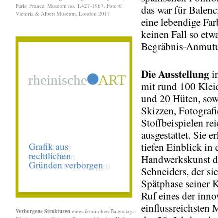
Paris, France. Museum no. T.427-1967. Foto ©
das war für Balenc
Victoria & Albert Museum, London 2017
eine lebendige Far
keinen Fall so etw
Begräbnis-Anmut
Die Ausstellung
i
mit rund 100 Kle
und 20 Hüten, sow
Skizzen, Fotograf
Stoffbeispielen re
ausgestattet. Sie e
tiefen Einblick in 
Handwerkskunst de
Schneiders, der sic
Spätphase seiner K
Ruf eines der inno
einflussreichsten
Verborgene Strukturen
eines ikonischen Balenciaga-