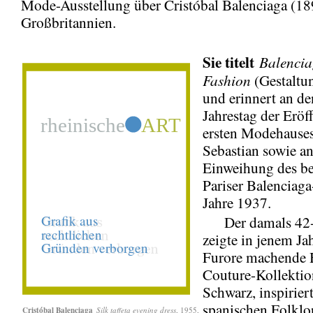
Mode-Ausstellung über Cristóbal Balenciaga (18
Großbritannien.
Sie titelt
Balencia
Fashion
(Gestaltu
und erinnert an de
Jahrestag der Eröf
ersten Modehauses
Sebastian sowie an
Einweihung des b
Pariser Balenciaga
Jahre 1937.
Der damals 42-J
zeigte in jenem Jah
Furore machende 
Couture-Kollektion
Schwarz, inspirier
spanischen Folklo
Cristóbal Balenciaga
Silk taffeta evening dress
, 1955,