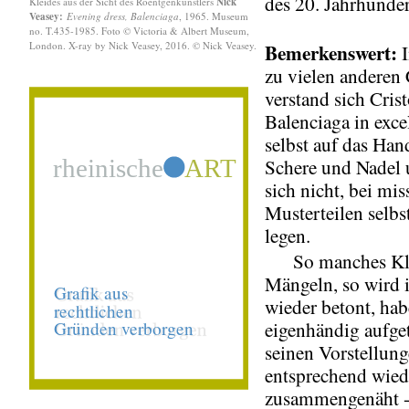
des 20. Jahrhunder
Kleides aus der Sicht des Roentgenkünstlers
Nick
Veasey:
Evening dress, Balenciaga
, 1965. Museum
no. T.435-1985. Foto © Victoria & Albert Museum,
London. X-ray by Nick Veasey, 2016. © Nick Veasey.
Bemerkenswert:
I
zu vielen anderen 
verstand sich Cris
Balenciaga in exce
selbst auf das Ha
Schere und Nadel 
sich nicht, bei mis
Musterteilen selbs
legen.
So manches Kle
Mängeln, so wird
wieder betont, hab
eigenhändig aufge
seinen Vorstellun
entsprechend wied
zusammengenäht 