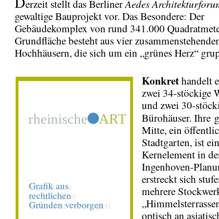
D
Aedes Architekturforu
erzeit stellt das Berliner
gewaltige Bauprojekt vor. Das Besondere: Der
Gebäudekomplex von rund 341.000 Quadratmete
Grundfläche besteht aus vier zusammenstehende
Hochhäusern, die sich um ein „grünes Herz“ grup
Konkret
handelt e
zwei 34-stöckige
und zwei 30-stöck
Bürohäuser. Ihre
Mitte, ein öffentli
Stadtgarten, ist ei
Kernelement in de
Ingenhoven-Planu
erstreckt sich stu
mehrere Stockwerk
„Himmelsterrassen
optisch an asiatisc