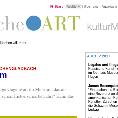
Start
|
|
Über uns
|
Anzeigen
München will mehr
ARCHIV 2017
Legales und Illeg
NCHENGLADBACH
Russische Kunst h
um
im Osthaus Museu
Hagen
James Rosenquis
ndige Gegenwart im Museum, das als
"Eintauchen ins Bild
eine Reverenz an 
enschen Historisches bewahrt? Kann das
amerikanischen Pop
Künstler. Zu sehen 
die Schau im Mus
Ludwig