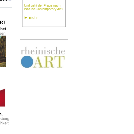
heit
Und geht der Frage nach:
Was ist Contemporary Art?
u im
►
mehr
seum
RT
rbet
ssen
t.
aus
tet
her
r
rry
Buch
 wie
er
Was
h,
sberg
hkeit
tz: