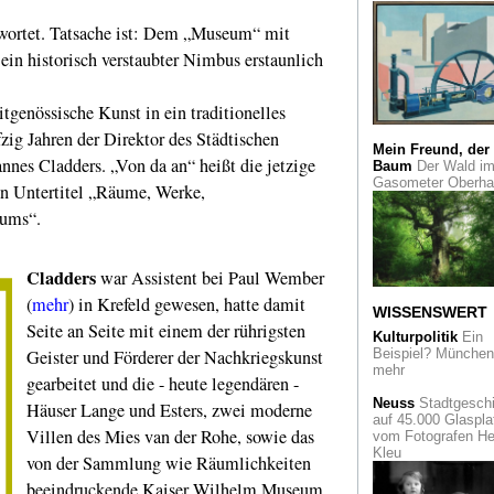
Rheinischer Archite
ntwortet. Tatsache ist: Dem „Museum“ mit
im Dritten Reich
in historisch verstaubter Nimbus erstaunlich
Vom Dokumentar
Künstler
Der Schwe
Fotograf Balthasar
tgenössische Kunst in ein traditionelles
Burkhard im Muse
zig Jahren der Direktor des Städtischen
Folkwang
Mein Freund, der
es Cladders. „Von da an“ heißt die jetzige
Baum
Der Wald i
Das Gute liegt so
Gasometer Oberh
en Untertitel „Räume, Werke,
nah
und "Ich bleib
mal hier", sagte
eums“.
Wolfgang Bosbach.
Pilgerorte im Rhein
Cladders
war Assistent bei Paul Wember
Kölner Krippenwe
Als Höhepunkt zeig
(
mehr
) in Krefeld gewesen, hatte damit
WISSENSWERT
das Museum
Seite an Seite mit einem der rührigsten
Schnütgen eine
Kulturpolitik
Ein
spätbarocke Krippe
Geister und Förderer der Nachkriegskunst
Beispiel? München 
Neapel
mehr
gearbeitet und die - heute legendären -
In Planung
Neuss
Stadtgeschi
Häuser Lange und Esters, zwei moderne
Internationales
auf 45.000 Glaspla
Villen des Mies van der Rohe, sowie das
Symposium zur
vom Fotografen He
Geschichte der Gal
Kleu
von der Sammlung wie Räumlichkeiten
Max Stern in Düsse
beeindruckende Kaiser Wilhelm Museum