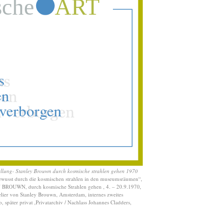
Künstlerschmiede
Joan Miró
Seine W
der "Monster" ist b
und ziemlich fröhli
Max Ernst Museum
sehen
Skulpturenpark
Waldfrieden
Mit n
Metern lichter Höhe
dritte Ausstellungsh
eröffnet
Fotofestival
Mit
"Düsseldorf Photo" 
es im Februar 2018
neues Festival in
Ode an einen geni
Modeschöpfer
Mus
für YSL in Marrake
ellung- Stanley Brouwn durch kosmische strahlen gehen 1970
und Paris
 bewusst durch die kosmischen strahlen in den museumsräumen“,
 BROUWN, durch kosmische Strahlen gehen , 4. – 20.9.1970,
Ferdinand Hodler
elier von Stanley Brouwn, Amsterdam, internes zweites
große Schau des
, später privat ,Privatarchiv / Nachlass Johannes Cladders,
furiosen Schweizer
der Bundeskunsthal