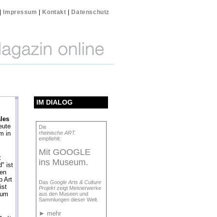
|
Impressum
|
Kontakt
|
Datenschutz
IM DIALOG
ales
eute
Die
m in
rheinische ART.
empfiehlt:
Mit GOOGLE
t
ins Museum.
" ist
den
 Art
Das
Google Arts & Culture
ist
Projekt
zeigt Meisterwerke
eum
aus den Museen und
Sammlungen dieser Welt.
►
mehr