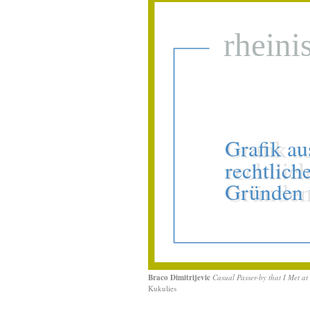
Braco Dimitrijevic
Casual Passer-by that I Met 
Kukulies