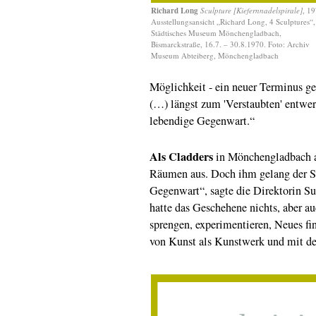
Richard Long
Sculpture [Kiefernnadelspirale]
, 19
Ausstellungsansicht „Richard Long, 4 Sculptures“,
Städtisches Museum Mönchengladbach,
Bismarckstraße, 16.7. – 30.8.1970. Foto: Archiv
Museum Abteiberg, Mönchengladbach
Möglichkeit - ein neuer Terminus ge
(…) längst zum 'Verstaubten' entwer
lebendige Gegenwart.“
Als Cladders
in Mönchengladbach ant
Räumen aus. Doch ihm gelang der Sp
Gegenwart“, sagte die Direktorin S
hatte das Geschehene nichts, aber a
sprengen, experimentieren, Neues fin
von Kunst als Kunstwerk und mit de