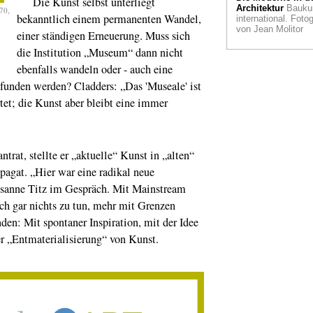
Die Kunst selbst unterliegt
Mathematikmuse
Architektur
Bauku
70,
Rechenmaschine fü
bekanntlich einem permanenten Wandel,
international. Fotog
Zar Nikolaus I. find
von Jean Molitor
einer ständigen Erneuerung. Muss sich
eine neue Heimat i
Bonner Arithmeum
die Institution „Museum“ dann nicht
ebenfalls wandeln oder - auch eine
Kunstmesse
Neu i
sie, die ART
funden werden? Cladders: „Das 'Museale' ist
DÜSSELDORF, un
tet; die Kunst aber bleibt eine immer
sehenswert
Alle Wetter
Ein
"Wetterbericht" in d
Bundeskunsthalle
rat, stellte er „aktuelle“ Kunst in „alten“
agat. „Hier war eine radikal neue
Der Kupferstecher
die Malerin
Coltzi
usanne Titz im Gespräch. Mit Mainstream
Fries im Museum
uch gar nichts zu tun, mehr mit Grenzen
Kurhaus Kleve
den: Mit spontaner Inspiration, mit der Idee
Der "Fall Gurlitt"
i
r „Entmaterialisierung“ von Kunst.
Bundeskunsthalle 
Kunstakademie
Düsseldorf
Franz
Erhard Walther ist
neues Ehrenmitglie
renommierten