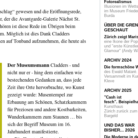
ist nicht von Kasim
Fotorealismus
Malewitsch
Illusionen im Wetts
schlag“ gewesen und die Eröffnungsrede,
im Museum Friede
Burda
Geschweißt und
, der die Avantgarde-Galerie Nächst St.
geschmiedet
Der
ÜBER DIE GRE
 hören ist diese Rede im Übrigen beim
englische Bildhauer
GESCHAUT
Anthony Caro in de
eum. Möglich ist dies Dank Cladders
Skulpturenhalle T
Zürich zeigt Mari
den auf Tonband aufzunehmen, die heute als
Schütte
eine Ikone der Pop
und "erste Künstler
Glamour" (Andy Wa
Himmelsterrassen
grünes Tal im
ARCHIV 2024
Hochhausdschunge
Der Museumsmann
Cladders - und
Das 'Marina One' in
Die formschöne W
Singapur
nicht nur er - hing dem einfachen wie
des Ewald Mataré.
Versammelt im Ku
bestechenden Gedanken an, dass jede
Eingeweiht
Der Lo
Kleve
Abu Dhabi darf 30 
Zeit ihre Orte hervorbrachte, wo Kunst
so heißen. Das
ARCHIV 2025
gezeigt wurde: Musentempel zur
kuratorische Leitt
"Cash ist
ist universell: die
Erbauung am Schönen, Schatzkammern
fesch".
Beispielha
Menschheit
Kunsthaus
für Preziosen und andere Kostbarkeiten,
Zürich zurück zum
Erfolg mit freiem
Wunderkammern zum Staunen … bis
Bargeld
Eintritt
Das Muse
sich der Begriff Museum im 16.
Folkwang verdoppel
UND DAS WAR
Besucherzahlen
BISHER... 2026
Jahrhundert manifestierte.
Die Moderne in d