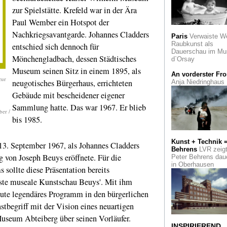
Gutsein ist nicht n
zur Spielstätte. Krefeld war in der Ära
Der Journalistenpre
Paul Wember ein Hotspot der
Pro Ehrenamt des
Rhein-Kreises Neu
Nachkriegsavantgarde. Johannes Cladders
Paris
Verwaiste W
Raubkunst als
entschied sich dennoch für
Dali und Schiapare
Dauerschau im Mu
Eine Schau über
Mönchengladbach, dessen Städtisches
d`Orsay
Surrealismus und 
Museum seinen Sitz in einem 1895, als
in Saint Petersburg
An vorderster Fro
Florida
zur
neugotisches Bürgerhaus, errichteten
Anja Niedringhaus
Gebäude mit bescheidener eigener
Badekultur
Das
Museum Römerthe
Sammlung hatte. Das war 1967. Er blieb
in Zülpich zeigt die
ber /
bis 1985.
Kulturgeschichte v
Sauna und Schwit
Kunst + Technik 
13. September 1967, als Johannes Cladders
Edouard Manet
De
Behrens
LVR zeig
Außenseiter und
g von Joseph Beuys eröffnete. Für die
Peter Behrens dau
Tabubrecher im Von
in Oberhausen
Heydt Museum
sollte diese Präsentation bereits
Wuppertal
rste museale Kunstschau Beuys'. Mit ihm
A Star was born
Z
heute legendäres Programm in den bürgerlichen
500. Geburtstag de
tbegriff mit der Vision eines neuartigen
Venezianers Jacop
Tintoretto zeigt das
useum Abteiberg über seinen Vorläufer.
Kölner Wallraf Rich
INSPIRIEREND