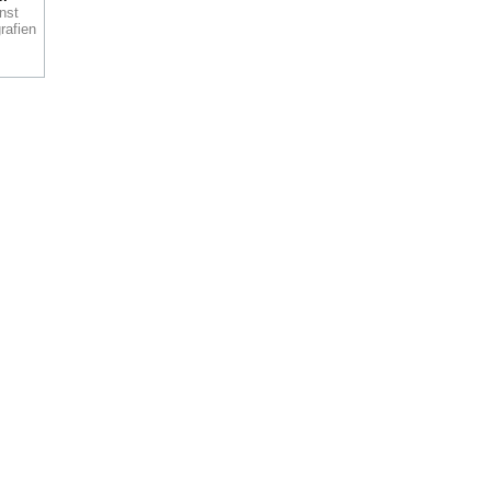
um
Die
nst
r
rafien
et
m
st
d
er
 und
us &
n der
Bonn
d der