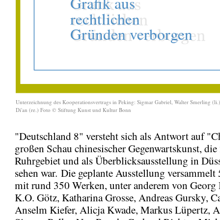
Unterzeichnung des Kooperationsvertrags in Peking: Sigmar Gabriel, Walter Smerling (li
Di'an (re.) Foto © Stiftung Kunst und Kultur Bonn
"Deutschland 8" versteht sich als Antwort auf "C
großen Schau chinesischer Gegenwartskunst, die
Ruhrgebiet und als Überblicksausstellung in Düs
sehen war. Die geplante Ausstellung versammelt 
mit rund 350 Werken, unter anderem von Georg B
K.O. Götz, Katharina Grosse, Andreas Gursky, C
Anselm Kiefer, Alicja Kwade, Markus Lüpertz, A