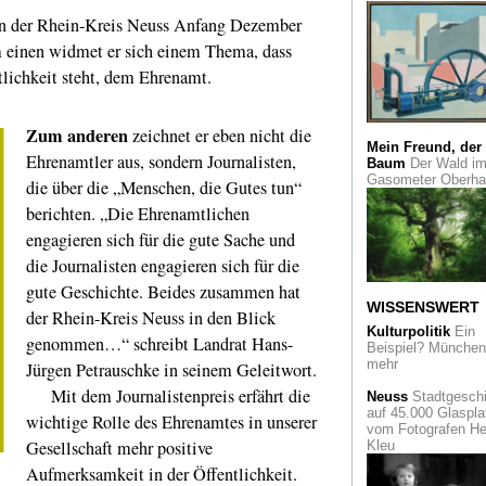
Rheinischer Archite
den der Rhein-Kreis Neuss Anfang Dezember
im Dritten Reich
m einen widmet er sich einem Thema, dass
Vom Dokumentar
tlichkeit steht, dem Ehrenamt.
Künstler
Der Schwe
Fotograf Balthasar
Burkhard im Muse
Zum anderen
zeichnet er eben nicht die
Folkwang
Mein Freund, der
Ehrenamtler aus, sondern Journalisten,
Baum
Der Wald i
Das Gute liegt so
Gasometer Oberh
die über die „Menschen, die Gutes tun“
nah
und "Ich bleib
mal hier", sagte
berichten. „Die Ehrenamtlichen
Wolfgang Bosbach.
engagieren sich für die gute Sache und
Pilgerorte im Rhein
die Journalisten engagieren sich für die
Kölner Krippenwe
gute Geschichte. Beides zusammen hat
Als Höhepunkt zeig
WISSENSWERT
das Museum
der Rhein-Kreis Neuss in den Blick
Schnütgen eine
Kulturpolitik
Ein
genommen…“ schreibt Landrat Hans-
spätbarocke Krippe
Beispiel? München 
Neapel
mehr
Jürgen Petrauschke in seinem Geleitwort.
Mit dem Journalistenpreis erfährt die
In Planung
Neuss
Stadtgeschi
Internationales
auf 45.000 Glaspla
wichtige Rolle des Ehrenamtes in unserer
Symposium zur
vom Fotografen He
Gesellschaft mehr positive
Geschichte der Gal
Kleu
Max Stern in Düsse
Aufmerksamkeit in der Öffentlichkeit.