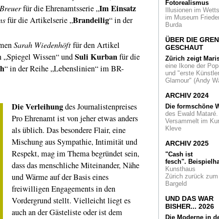
Eine epochale
Fotorealismus
Im Einsatz
 Breuer
für die Ehrenamtsserie „
Retrospektive im al
Illusionen im Wetts
Städtischen Muse
im Museum Friede
Brandeilig
ns
für die Artikelserie „
“ in der
Mönchengladbach
Burda
ÜBER DIE GRE
Geschweißt und
amen
Sarah Wiedenhöft
für den Artikel
GESCHAUT
geschmiedet
Der
Suli Kurban
n „Spiegel Wissen“ und
für die
englische Bildhauer
Zürich zeigt Mari
Anthony Caro in de
eine Ikone der Pop
ch
“ in der Reihe „Lebenslinien“ im BR-
Skulpturenhalle T
und "erste Künstler
Schütte
Glamour" (Andy Wa
ARCHIV 2024
Himmelsterrassen
grünes Tal im
Die Verleihung
des Journalistenpreises
Die formschöne W
Hochhausdschunge
des Ewald Mataré.
Pro Ehrenamt ist von jeher etwas anders
Das 'Marina One' in
Versammelt im Ku
Singapur
als üblich. Das besondere Flair, eine
Kleve
Mischung aus Sympathie, Intimität und
Eingeweiht
Der Lo
ARCHIV 2025
Abu Dhabi darf 30 
Respekt, mag im Thema begründet sein,
"Cash ist
so heißen. Das
fesch".
Beispielha
dass das menschliche Miteinander, Nähe
kuratorische Leitt
Kunsthaus
ist universell: die
und Wärme auf der Basis eines
Zürich zurück zum
Menschheit
Bargeld
freiwilligen Engagements in den
Erfolg mit freiem
UND DAS WAR
Vordergrund stellt. Vielleicht liegt es
Eintritt
Das Muse
BISHER... 2026
auch an der Gästeliste oder ist dem
Folkwang verdoppel
Die Moderne in d
Besucherzahlen