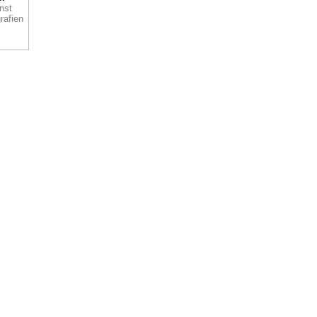
nst
rafien
um
Die
r
et
m
st
d
er
 und
us &
n der
Bonn