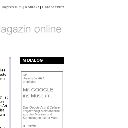
|
Impressum
|
Kontakt
|
Datenschutz
IM DIALOG
ales
eute
Die
m in
rheinische ART.
empfiehlt:
Mit GOOGLE
t
ins Museum.
" ist
den
 Art
Das
Google Arts & Culture
ist
Projekt
zeigt Meisterwerke
eum
aus den Museen und
Sammlungen dieser Welt.
►
mehr