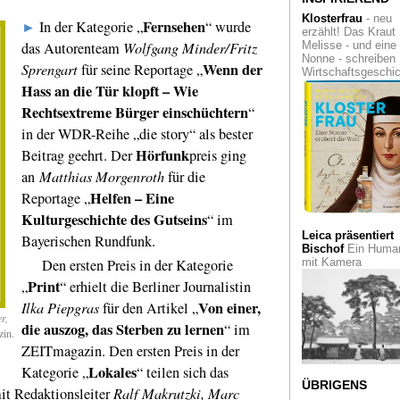
für afrikanische
Klosterfrau
- neu
Fotografie eröffnet
Fernsehen
►
In der Kategorie „
“ wurde
erzählt! Das Kraut
das Autorenteam
Wolfgang Minder/Fritz
Melisse - und eine
Kleiner, feiner
und
Nonne - schreiben
erfolgreich. Die ne
Wenn der
Sprengart
für seine Reportage „
Wirtschaftsgeschi
Cologne Fine Art 2
Hass an die Tür klopft – Wie
Rechtsextreme Bürger einschüchtern
Architektur-Prom
“
im Ungers Archiv: 
in der WDR-Reihe „die story“ als bester
Libris mit Rafael 
und Jean-Louis Co
Hörfunk
Beitrag geehrt. Der
preis ging
an
Matthias Morgenroth
für die
Gelesen
Zauber de
Helfen – Eine
Städte. Wie sie wu
Reportage „
was sie sind. Ein
Kulturgeschichte des Gutseins
“ im
Sachbuch blickt zu
Leica präsentiert
Bayerischen Rundfunk.
Bischof
Ein Human
Aus der Traum
Da
Den ersten Preis in der Kategorie
mit Kamera
Gemälde "Schwarz
Rechteck, rotes
Print
„
“ erhielt die Berliner Journalistin
Quadrat", eine
Von einer,
Ilka Piepgras
für den Artikel „
Schenkung an die
r,
Kunstsammlung N
die auszog, das Sterben zu lernen
“ im
zin.
ist nicht von Kasim
Malewitsch
ZEITmagazin. Den ersten Preis in der
Lokales
Kategorie „
“ teilen sich das
Von da an
Cladder
ÜBRIGENS
t Redaktionsleiter
Ralf Makrutzki, Marc
und das Antimuseu