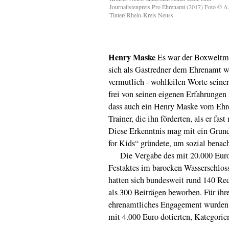
Journalistenpreis Pro Ehrenamt (2017) Foto © A
Tinter/ Rhein-Kreis Neuss
Henry Maske
Es war der Boxweltme
sich als Gastredner dem Ehrenamt wid
vermutlich - wohlfeilen Worte seiner
frei von seinen eigenen Erfahrungen 
dass auch ein Henry Maske vom Ehren
Trainer, die ihn förderten, als er fas
Diese Erkenntnis mag mit ein Grund
for Kids“ gründete, um sozial benach
Die Vergabe des mit 20.000 Euro d
Festaktes im barocken Wasserschlos
hatten sich bundesweit rund 140 Re
als 300 Beiträgen beworben. Für ihre
ehrenamtliches Engagement wurden sc
mit 4.000 Euro dotierten, Kategorie