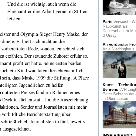
Und die ist wichtig, auch wenn die
Dali und Schiapare
.
Eine Schau über
Ehrenamtler ihre Arbeit gerne im Stillen
Surrealismus und 
in Saint Petersburg
leisten.
Paris
Verwaiste W
Florida
Raubkunst als
Dauerschau im Mu
Badekultur
Das
ister und Olympia-Sieger Henry Maske, der
d`Orsay
Museum Römerthe
mete. Er hielt sich nicht an die -
in Zülpich zeigt die
An vorderster Fro
Kulturgeschichte v
 vorbereiteten Rede, sondern entschied sich,
Anja Niedringhaus
Sauna und Schwit
zu erzählen. Der staunende Zuhörer erfuhr so,
Edouard Manet
De
amt profitiert hatte. Seine ersten beiden
Außenseiter und
t noch ein Kind war, taten dies ehrenamtlich.
Tabubrecher im Von
Heydt Museum
 sein, dass Maske 1999 die Stiftung „A Place
Wuppertal
teiligten Jugendlichen zu helfen.
Kunst + Technik 
Behrens
LVR zeig
A Star was born
Z
otierten Preises fand im Rahmen eines
Peter Behrens dau
500. Geburtstag de
s Dyck in Jüchen statt. Um die Auszeichnung
in Oberhausen
Venezianers Jacop
Tintoretto zeigt das
daktionen, Sender und Journalisten mit mehr
Kölner Wallraf Rich
 vorbildliche Berichterstattung über
Museum sein
fulminantes Frühwe
hließlich elf Journalisten in fünf, jeweils
n ausgezeichnet.
Treffpunkt Bamak
Afrotopia:
11. Bien
INSPIRIEREND