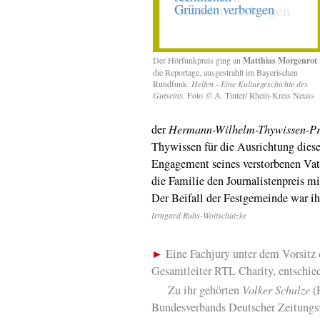
Der Hörfunkpreis ging an
Matthias Morgenrot
die Reportage, ausgestrahlt im Bayerischen
Rundfunk:
Helfen - Eine Kulturgeschichte des
Gutseins.
Foto © A. Tinter/ Rhein-Kreis Neuss
der
Hermann-Wilhelm-Thywissen-Pr
Thywissen für die Ausrichtung dieses
Engagement seines verstorbenen Vate
die Familie den Journalistenpreis m
Der Beifall der Festgemeinde war ih
Irmgard Ruhs-Woitschützke
►
Eine Fachjury unter dem Vorsitz
Gesamtleiter RTL Charity, entschied
Zu ihr gehörten
Volker Schulze
(P
Bundesverbands Deutscher Zeitungsv