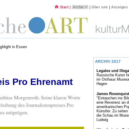
Start
|
|
Über uns
|
Anzeigen
ghlight in Essen
ARCHIV 2017
Legales und Illeg
Russische Kunst h
eis Pro Ehrenamt
im Osthaus Museu
Hagen
James Rosenquis
Matthias Morgenroth. Seine klaren Worte
"Eintauchen ins Bild
eine Reverenz an 
rleihung des Journalistenpreises Pro
amerikanischen Pop
ss mitprägen.
Künstler. Zu sehen 
die Schau im Mus
Ludwig