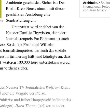
Ambiente geschuldet. Sicher ist: Der
Architektur
Bauku
international. Fotog
Rhein-Kreis Neuss nimmt mit dieser
Mathematikmuse
von Jean Molitor
Rechenmaschine fü
geschätzten Auslobung eine
Zar Nikolaus I. find
Sonderstellung ein.
eine neue Heimat i
für
Bonner Arithmeum
Unterstützt wird er dabei von der
Neusser Familie Thywissen, denn der
Kunstmesse
Neu i
sie, die ART
Journalistenpreis Pro Ehrenamt ist auch
DÜSSELDORF, un
sehenswert
eis
. So dankte Ferdinand Wilhelm
 Journalistenpreises, der auch das soziale
Alle Wetter
Ein
rs in Erinnerung hält, und kündigte an, dass
"Wetterbericht" in d
Bundeskunsthalle
it weiteren 100.000 Euro unterstützen werde.
m verdient sicher.
Der Kupferstecher
die Malerin
Coltzi
Fries im Museum
Kurhaus Kleve
 des Neusser TV-Journalisten
Wolfram Kons
,
Der "Fall Gurlitt"
i
Bundeskunsthalle 
 über die Vergabe der Preise.
ublizist und früher Hauptgeschäftsführer des
Kunstakademie
Düsseldorf
Franz
erleger),
Horst Thoren
(stellvertretender
Erhard Walther ist