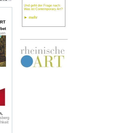
heit
Und geht der Frage nach:
Was ist Contemporary Art?
u im
►
mehr
seum
RT
rbet
ssen
t.
aus
tet
her
r
rry
Buch
 wie
er
Was
h,
sberg
hkeit
tz: