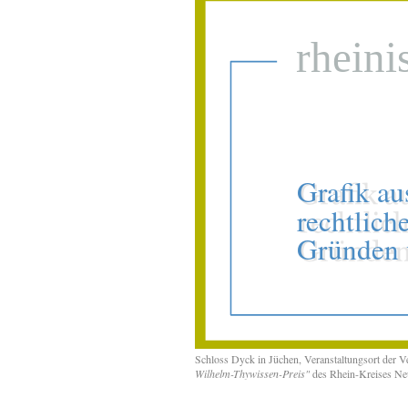
Schloss Dyck in Jüchen, Veranstaltungsort der V
Wilhelm-Thywissen-Preis"
des Rhein-Kreises Ne