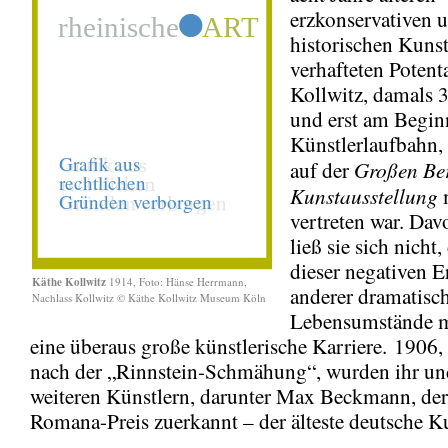
erzkonservativen u
historischen Kuns
verhafteten Potenta
Kollwitz, damals 3
und erst am Begin
Künstlerlaufbahn, 
Großen Ber
auf der
Kunstausstellung
vertreten war. Dav
ließ sie sich nicht,
dieser negativen 
Käthe Kollwitz
1914, Foto: Hänse Herrmann,
anderer dramatisc
Nachlass Kollwitz © Käthe Kollwitz Museum Köln
Lebensumstände m
eine überaus große künstlerische Karriere. 1906, 
nach der „Rinnstein-Schmähung“, wurden ihr un
weiteren Künstlern, darunter Max Beckmann, der
Romana-Preis zuerkannt – der älteste deutsche Ku