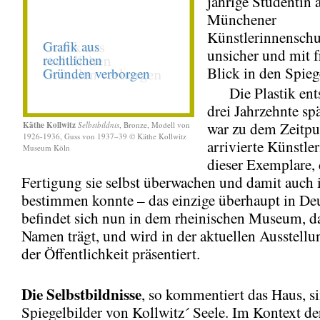
jährige Studentin 
Münchener
Künstlerinnenschu
unsicher und mit 
Blick in den Spieg
Die Plastik ents
drei Jahrzehnte spä
war zu dem Zeitpu
Käthe Kollwitz
Selbstbildnis
, Bronze, Modell von
1926-1936, Guss von 1937–39 © Käthe Kollwitz
arrivierte Künstler
Museum Köln
dieser Exemplare,
Fertigung sie selbst überwachen und damit auch
bestimmen konnte – das einzige überhaupt in De
befindet sich nun in dem rheinischen Museum, da
Namen trägt, und wird in der aktuellen Ausstellu
der Öffentlichkeit präsentiert.
Die Selbstbildnisse
, so kommentiert das Haus, s
Spiegelbilder von Kollwitz´ Seele. Im Kontext 