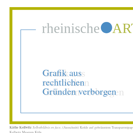
Käthe Kollwitz
Selbstbildnis en face
, (Ausschnitt) Kohle auf gebräuntem Transparentpap
Kollwitz Museum Köln