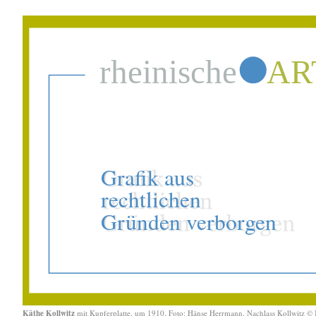
Käthe Kollwitz
mit Kupferplatte, um 1910, Foto: Hänse Herrmann, Nachlass Kollwitz ©