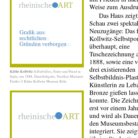
Weise zum Ausdru
Das Haus zeigt i
Schau zwei spekta
Neuzugänge: Das f
Kollwitz-Selbstpor
überhaupt, eine
Tuschezeichnung 
1888, sowie eine v
drei existierenden
Käthe Kollwitz
Selbstbildnis
, Feder und Pinsel in
Selbstbildnis-Plast
Sepia, um 1888, Dauerleihgabe, Nachlass Marianne
Fiedler © Käthe Kollwitz Museum Köln
Künstlerin zu Lebz
Bronze gießen las
konnte. Die Zeic
erst vor einem Jah
und wird als Daue
den Museumsbest
integriert. Sie zeig