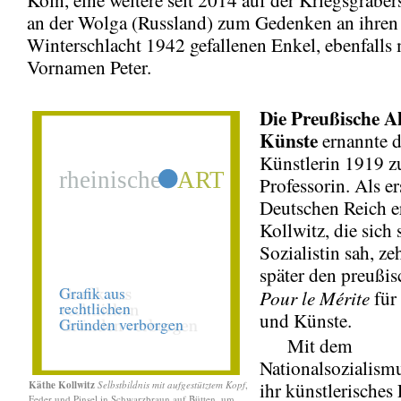
an der Wolga (Russland) zum Gedenken an ihren 
Winterschlacht 1942 gefallenen Enkel, ebenfalls
Vornamen Peter.
Die Preußische A
Künste
ernannte d
Künstlerin 1919 z
Professorin. Als e
Deutschen Reich er
Kollwitz, die sich s
Sozialistin sah, ze
später den preußi
Pour le Mérite
für
und Künste.
Mit dem
Nationalsozialism
Käthe Kollwitz
Selbstbildnis mit aufgestütztem Kopf
,
ihr künstlerisches
Feder und Pinsel in Schwarzbraun auf Bütten, um