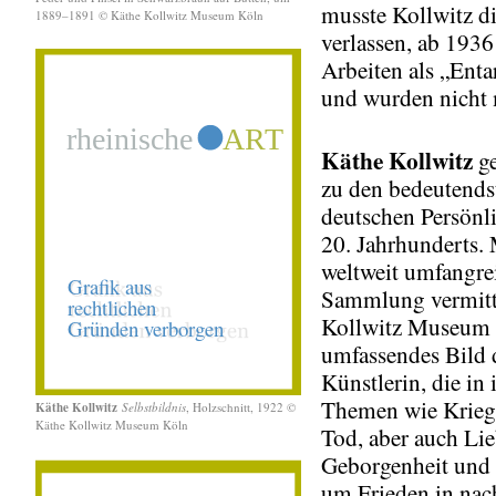
musste Kollwitz d
1889–1891 © Käthe Kollwitz Museum Köln
verlassen, ab 1936
Arbeiten als „Enta
und wurden nicht 
Käthe Kollwitz
ge
zu den bedeutends
deutschen Persönl
20. Jahrhunderts. 
weltweit umfangre
Sammlung vermitte
Kollwitz Museum 
umfassendes Bild 
Künstlerin, die in
Themen wie Krieg
Käthe Kollwitz
Selbstbildnis
, Holzschnitt, 1922 ©
Käthe Kollwitz Museum Köln
Tod, aber auch Lie
Geborgenheit und
um Frieden in nac