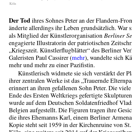
Köln
Der Tod
ihres Sohnes Peter an der Flandern-Fro
änderte allerdings ihr Leben grundsätzlich. War s
Berliner S
als Mitglied der Künstlerorganisation
engagierte Illustratorin der patriotischen Zeitschr
„Kriegszeit. Künstlerflugblätter“ des Berliner Ve
Galeristen Paul Cassirer (
mehr
), wandelte sich K
mehr und mehr zu einer Pazifistin.
Künstlerisch widmete sie sich verstärkt der Pla
ihrer zentralen Werke ist das „Trauernde Elternpaa
erinnert an ihren gefallenen Sohn Peter. Die viele
Ende des Ersten Weltkriegs gefertigte Skulpture
wurde auf dem Deutschen Soldatenfriedhof Vlads
Belgien aufgestellt. Die Figuren tragen ihre Gesi
die ihres Ehemanns Karl, einem Berliner Armenar
Kopie steht seit 1959 in der Kirchenruine von St.
Köln, eine weitere seit 2014 auf der Kriegsgräber