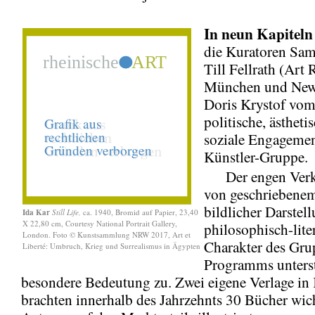
In neun Kapiteln
die Kuratoren Sam
Till Fellrath (Art 
München und New
Doris Krystof vo
politische, ästheti
soziale Engagemen
Künstler-Gruppe.
Der engen Verk
von geschriebene
bildlicher Darstel
Ida Kar
Still Life,
ca. 1940, Bromid auf Papier, 23,40
X 22,80 cm, Courtesy National Portrait Gallery,
philosophisch-lite
London. Foto © Kunstsammlung NRW 2017, Art et
Charakter des Gru
Liberté: Umbruch, Krieg und Surrealismus in Ägypten
Programms unterst
besondere Bedeutung zu. Zwei eigene Verlage in
brachten innerhalb des Jahrzehnts 30 Bücher wic