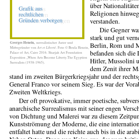
über Nationalitäte
Religionen hinweg
verstanden.
Die Gegner ware
stark und gut verne
Georges Henein,
surrealistischer Autor und
Berlin, Rom und 
Mitbegründer von
Art et Liberté
. Foto © Boula Henein,
befanden sich die 
Palace of Art, Cairo 2016. Sharjah Art Foundation
Exposition „When Arts Become Liberty.The Egyption
Hitler, Mussolini 
Surrealists (1938-1965).
dem Zenit ihrer M
stand im zweiten Bürgerkriegsjahr und der rechts
General Franco vor seinem Sieg. Es war der Vora
Zweiten Weltkriegs.
Der oft provokative, immer poetische, subvers
anarchische Surrealismus mit seiner engen Vers
von Dichtung und Malerei war zu diesem Zeitpunk
Kunstströmung der Moderne, die eine internatio
entfaltet hatte und die reichte auch bis in die ara