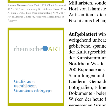
Militaristen, sond
Ramses Younane
Ohne Titel
, 1939, Öl auf Leinwand,
Hort von Islamist
46,5 x 35,5 cm, Sammlung S.E. Scheich Hassan M.A.
Al Thani, Doha. Foto © Kunstsammlung NRW 2017,
Antisemiten, die 
Art et Liberté: Umbruch, Krieg und Surrealismus in
Faschismus liebäu
Ägypten
Aufgeblättert
wir
weitgehend unbeac
gebliebene, spann
der Kulturgeschic
der Kunstsammlu
Nordrhein-Westfal
200 Exponate aus
Sammlungen und 
Ländern - Gemäld
Fotografien, Film
Dokumente - bele
Wirken der heute f
vergessenen Grup