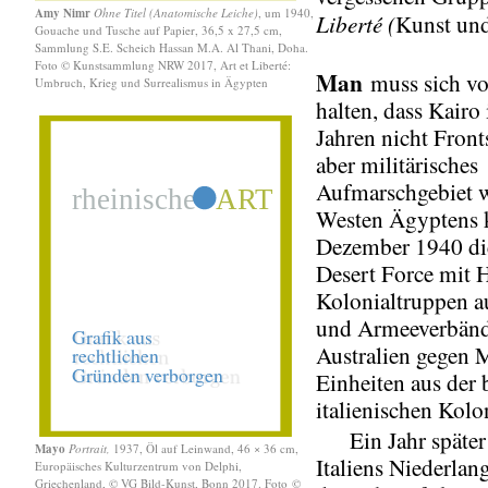
Amy Nimr
Ohne Titel (Anatomische Leiche)
, um 1940,
Liberté (
Kunst und
Gouache und Tusche auf Papier, 36,5 x 27,5 cm,
Sammlung S.E. Scheich Hassan M.A. Al Thani, Doha.
Foto © Kunstsammlung NRW 2017, Art et Liberté:
Man
muss sich v
Umbruch, Krieg und Surrealismus in Ägypten
halten, dass Kairo 
Jahren nicht Front
aber militärisches
Aufmarschgebiet w
Westen Ägyptens 
Dezember 1940 die
Desert Force mit H
Kolonialtruppen a
und Armeeverbänd
Australien gegen 
Einheiten aus der
italienischen Kolo
Ein Jahr später 
Mayo
Portrait,
1937, Öl auf Leinwand, 46 × 36 cm,
Italiens Niederlan
Europäisches Kulturzentrum von Delphi,
Griechenland, © VG Bild-Kunst, Bonn 2017. Foto
©