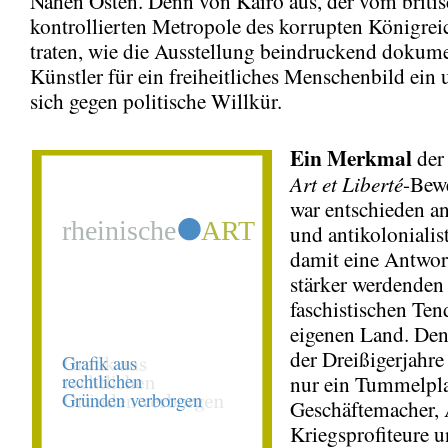
Nahen Osten. Denn von Kairo aus, der vom briti
kontrollierten Metropole des korrupten Königre
traten, wie die Ausstellung beindruckend dokume
Künstler für ein freiheitliches Menschenbild ein
sich gegen politische Willkür.
Ein Merkmal
der
Art et Liberté
-Bew
war entschieden an
und antikolonialis
damit eine Antwort
stärker werdenden
faschistischen Te
eigenen Land. Den
der Dreißigerjahre
nur ein Tummelpla
Geschäftemacher, 
Kriegsprofiteure 