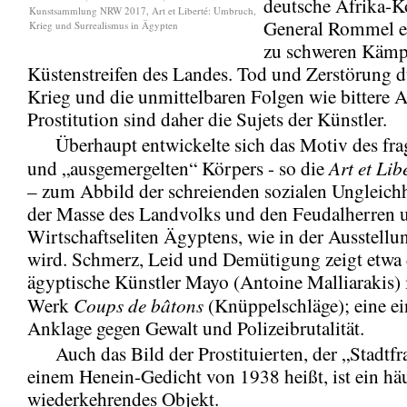
deutsche Afrika-K
Kunstsammlung NRW 2017, Art et Liberté: Umbruch,
General Rommel e
Krieg und Surrealismus in Ägypten
zu schweren Kämp
Küstenstreifen des Landes. Tod und Zerstörung 
Krieg und die unmittelbaren Folgen wie bittere 
Prostitution sind daher die Sujets der Künstler.
Überhaupt entwickelte sich das Motiv des fra
Art et Lib
und „ausgemergelten“ Körpers - so die
– zum Abbild der schreienden sozialen Ungleich
der Masse des Landvolks und den Feudalherren 
Wirtschaftseliten Ägyptens, wie in der Ausstellu
wird. Schmerz, Leid und Demütigung zeigt etwa 
ägyptische Künstler Mayo (Antoine Malliarakis) 
Coups de bâtons
Werk
(Knüppelschläge); eine ei
Anklage gegen Gewalt und Polizeibrutalität.
Auch das Bild der Prostituierten, der „Stadtfra
einem Henein-Gedicht von 1938 heißt, ist ein hä
wiederkehrendes Objekt.