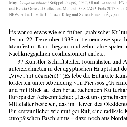
Mayo
Coups de bâtons (
),
Knüppelschläge
1937, Öl auf Leinwand, 167 
and Renata Grossetti Collection, Mailand, © ADAGP, Paris 2017 Foto
NRW, Art et Liberté: Umbruch, Krieg und Surrealismus in Ägypten
E
s war so etwas wie ein früher „arabischer Kultu
der am 22. Dezember 1938 mit einem zweisprach
Manifest in Kairo begann und zehn Jahre später i
Nachkriegsjahren desillusioniert endete.
37 Künstler, Schriftsteller, Journalisten und 
unterzeichneten in der ägyptischen Hauptstadt d
„Vive l´art dégénéré!“ (Es lebe die Entartete Kuns
forderten unter Abbildung von Picassos „Guern
und mit Blick auf den heraufziehenden Kulturka
Europa der Achsenmächte: „Lasst uns gemeinsam
Mittelalter besiegen, das im Herzen des Okzidents
Ein erstaunlicher wie mutiger Ruf, eine radikale 
europäischen Faschismus – dazu noch aus Nordaf