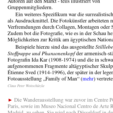
Autoren auf den Markt - teils illustriert von
Gruppenmitgliedern.
Ein weiteres Spezifikum war die surrealistisch
als Ausdruckmittel. Die Fotokünstler arbeiteten 
Verfremdungen durch Collagen, Montagen oder S
Zudem bot die Fotografie, wie es in der Schau he
Möglichkeiten zur Kritik am ägyptischen Nation
Stillleb
Beispiele hierzu sind das ausgestellte
Stoffpuppe und Pharaonenkopf
der armenisch-s
Fotografin Ida Kar (1908-1974) und die in schw
aufgenommenen Fragmente altägyptischer Skulp
Étienne Sved (1914-1996), der später in der lege
Fotoausstellung „Family of Man“ (
mehr
) vertret
Claus Peter Woitschützke
►
Die Wanderausstellung war zuvor im Centre 
Paris, sowie im Museo Nacional Centro de Arte R
Madrid, zu sehen. Sie wird nach Düsseldorf in de