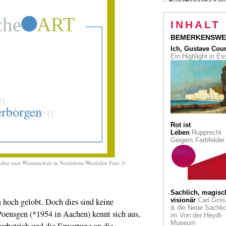
Künstlerische Frei
Der Einfluss der
Fotografie auf das
INHALT
Portrait. Eine Scha
Clemens Sels Mu
BEMERKENSWE
Neuss
Ich, Gustave Cou
Ein Highlight in E
Geliebt. Gebrauch
Gehasst.
Die
Deutschen und ihre
Autos im Bonner H
der Geschichte
Gefeiert & verspot
Französische
Salonmaler und
Rot ist
Erneuerer im Züric
Leben
Rupprecht
Kunsthaus
Geigers Farbfelde
So geht
Kunst!
Grayson Pe
Kultur und Wissenschaft in Nordrhein-Westfalen Foto ©
liefert mit diesem 
eine unterhaltsame
ehrliche Lektüre üb
die große Frage: "
Sachlich, magisc
ist Kunst?"
hoch gelobt. Doch dies sind keine
visionär
Carl Gros
& die Neue Sachlic
-Poensgen (*1954 in Aachen) kennt sich aus,
im Von der Heydt-
Größe und
Museum
urbetrieb und die Erwartung an die
Wahn
Clemens Klo