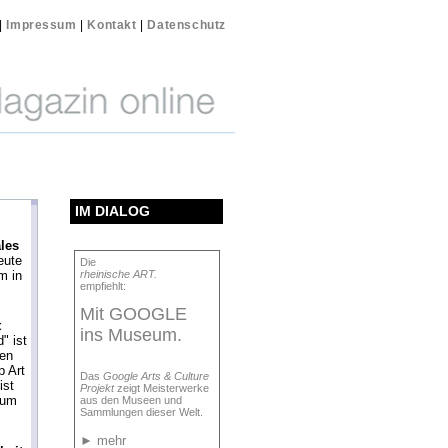
|
Impressum
|
Kontakt
|
Datenschutz
IM DIALOG
ales
eute
Die
m in
rheinische ART.
empfiehlt:
Mit GOOGLE
t
ins Museum.
" ist
den
 Art
Das
Google Arts & Culture
ist
Projekt
zeigt Meisterwerke
eum
aus den Museen und
Sammlungen dieser Welt.
►
mehr