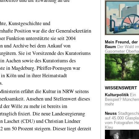
Rheinischer Archite
im Dritten Reich
Vom Dokumentar
hte, Kunstgeschichte und
Künstler
Der Schwe
Fotograf Balthasar
mhafte Position war die der Generalsekretärin
Burkhard im Muse
ser Funktion unterstützte sie seit 2004
Folkwang
Mein Freund, der
en und Archive bei dem Ankauf von
Baum
Der Wald i
Das Gute liegt so
Gasometer Oberh
gütern. Sie ist Vorsitzende des Kuratoriums
nah
und "Ich bleib
mal hier", sagte
g in Aachen sowie des Kuratoriums des
Wolfgang Bosbach.
te in Magdeburg. Pfeiffer-Poensgen war
Pilgerorte im Rhein
 in Köln und in ihrer Heimatstadt
Kölner Krippenwe
s.
Als Höhepunkt zeig
WISSENSWERT
das Museum
inisterin erfährt die Kultur in NRW seitens
Schnütgen eine
Kulturpolitik
Ein
spätbarocke Krippe
erksamkeit. Ansehen und Stellenwert dieses
Beispiel? München 
Neapel
mehr
d der Wille zu mehr ist bereits im
traglich fixiert. Die neue Landesregierung
In Planung
Neuss
Stadtgeschi
Internationales
auf 45.000 Glaspla
in Laschet (CDU) und Christian Lindner
Symposium zur
vom Fotografen He
Geschichte der Gal
 um 50 Prozent steigern. Dieser liegt derzeit
Kleu
Max Stern in Düsse