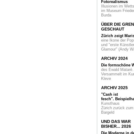
ist nicht von Kasim
Fotorealismus
Malewitsch
Illusionen im Wetts
im Museum Friede
Burda
Von da an
Cladder
und das Antimuseu
ÜBER DIE GRE
Eine epochale
GESCHAUT
Retrospektive im al
Städtischen Muse
Zürich zeigt Mari
Mönchengladbach
eine Ikone der Pop
und "erste Künstler
Glamour" (Andy Wa
Geschweißt und
geschmiedet
Der
ARCHIV 2024
englische Bildhauer
Anthony Caro in de
Die formschöne W
Skulpturenhalle T
des Ewald Mataré.
Schütte
Versammelt im Ku
Kleve
Himmelsterrassen
grünes Tal im
ARCHIV 2025
Hochhausdschunge
"Cash ist
Das 'Marina One' in
fesch".
Beispielha
Singapur
Kunsthaus
Zürich zurück zum
Eingeweiht
Der Lo
Bargeld
Abu Dhabi darf 30 
so heißen. Das
UND DAS WAR
kuratorische Leitt
BISHER... 2026
ist universell: die
Die Moderne in d
Menschheit