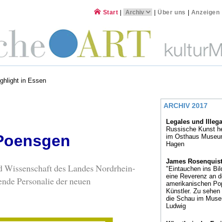
Start
|
|
Über uns
|
Anzeigen
ghlight in Essen
ARCHIV 2017
Legales und Illeg
Russische Kunst h
r-Poensgen
im Osthaus Museu
Hagen
James Rosenquis
und Wissenschaft des Landes Nordrhein-
"Eintauchen ins Bild
eine Reverenz an 
hende Personalie der neuen
amerikanischen Pop
Künstler. Zu sehen 
die Schau im Mus
Ludwig