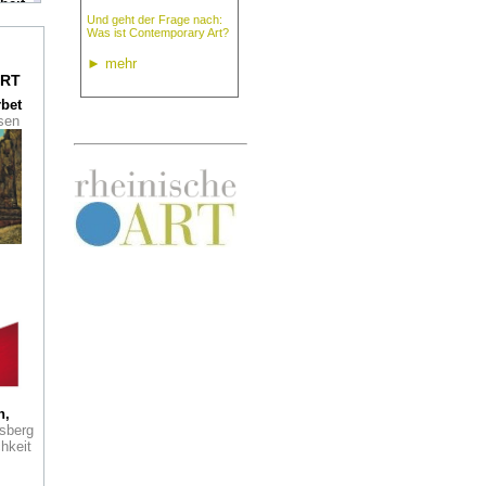
heit
Und geht der Frage nach:
Was ist Contemporary Art?
u im
►
mehr
seum
RT
rbet
ssen
t.
aus
tet
her
r
rry
Buch
 wie
er
Was
h,
sberg
hkeit
tz: