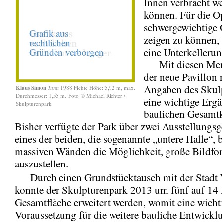
Innen verbracht w
können. Für die O
schwergewichtige 
zeigen zu können,
eine Unterkellerun
Mit diesen Merk
der neue Pavillon 
Angaben des Skul
Klaus Simon
Turm
1988 Fichte Höhe: 5,92 m, max.
Durchmesser: 1,55 m.
Foto © Michael Richter /
eine wichtige Erg
Skulpturenpark
baulichen Gesamt
Bisher verfügte der Park über zwei Ausstellungs
eines der beiden, die sogenannte „untere Halle“, b
massiven Wänden die Möglichkeit, große Bildfo
auszustellen.
Durch einen Grundstücktausch mit der Stadt 
konnte der Skulpturenpark 2013 um fünf auf 14 
Gesamtfläche erweitert werden, womit eine wicht
Voraussetzung für die weitere bauliche Entwickl