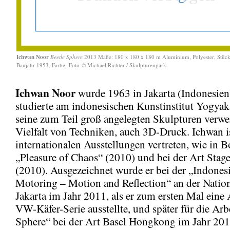
Ichwan Noor
Beetle Sphere
2013 Maße: 180 x 180 x 180 m Aluminium, Polyester, Stück
Baujahr 1953, Farbe.
Foto © Michael Richter / Skulpturenpark
Ichwan Noor
wurde 1963 in Jakarta (Indonesien
studierte am indonesischen Kunstinstitut Yogyak
seine zum Teil groß angelegten Skulpturen verwe
Vielfalt von Techniken, auch 3D-Druck. Ichwan is
internationalen Ausstellungen vertreten, wie in 
„Pleasure of Chaos“ (2010) und bei der Art Stag
(2010). Ausgezeichnet wurde er bei der „Indones
Motoring – Motion and Reflection“ an der Nation
Jakarta im Jahr 2011, als er zum ersten Mal eine 
VW-Käfer-Serie ausstellte, und später für die Arb
Sphere“ bei der Art Basel Hongkong im Jahr 20