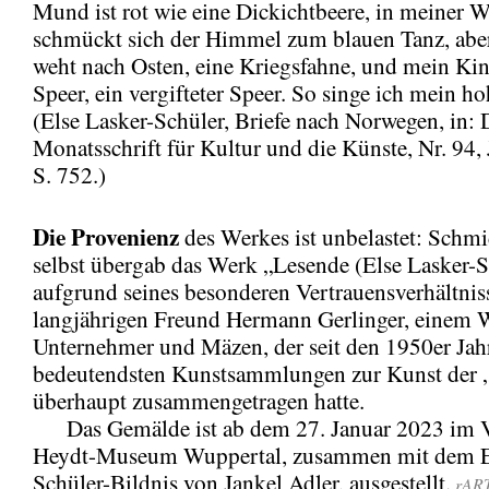
Mund ist rot wie eine Dickichtbeere, in meiner 
schmückt sich der Himmel zum blauen Tanz, abe
weht nach Osten, eine Kriegsfahne, und mein Kinn
Speer, ein vergifteter Speer. So singe ich mein ho
(Else Lasker-Schüler, Briefe nach Norwegen, in: 
Monatsschrift für Kultur und die Künste, Nr. 94,
S. 752.)
Die Provenienz
des Werkes ist unbelastet: Schmi
selbst übergab das Werk „Lesende (Else Lasker-S
aufgrund seines besonderen Vertrauensverhältnis
langjährigen Freund Hermann Gerlinger, einem 
Unternehmer und Mäzen, der seit den 1950er Jahr
bedeutendsten Kunstsammlungen zur Kunst der 
überhaupt zusammengetragen hatte.
Das Gemälde ist ab dem 27. Januar 2023 im 
Heydt-Museum Wuppertal, zusammen mit dem El
Schüler-Bildnis von Jankel Adler, ausgestellt.
rAR