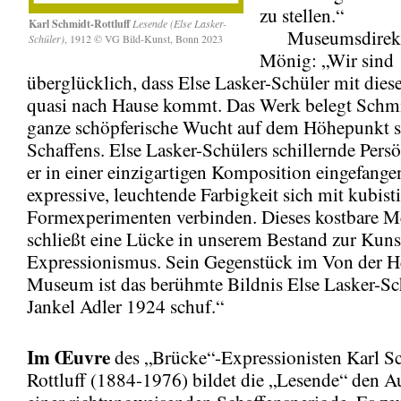
zu stellen.“
Karl Schmidt-Rottluff
Lesende (Else Lasker-
Museumsdirekto
Schüler)
, 1912 © VG Bild-Kunst, Bonn 2023
Mönig: „Wir sind
überglücklich, dass Else Lasker-Schüler mit dies
quasi nach Hause kommt. Das Werk belegt Schmi
ganze schöpferische Wucht auf dem Höhepunkt s
Schaffens. Else Lasker-Schülers schillernde Persö
er in einer einzigartigen Komposition eingefangen
expressive, leuchtende Farbigkeit sich mit kubist
Formexperimenten verbinden. Dieses kostbare M
schließt eine Lücke in unserem Bestand zur Kuns
Expressionismus. Sein Gegenstück im Von der H
Museum ist das berühmte Bildnis Else Lasker-Sch
Jankel Adler 1924 schuf.“
Im Œuvre
des „Brücke“-Expressionisten Karl S
Rottluff (1884-1976) bildet die „Lesende“ den A