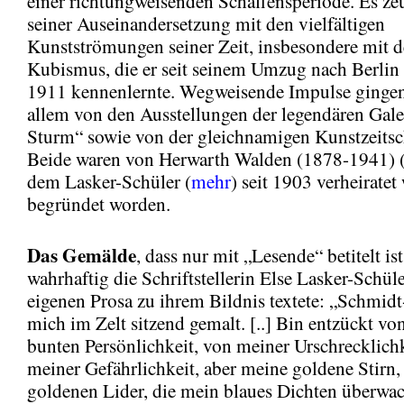
einer richtungweisenden Schaffensperiode. Es ze
seiner Auseinandersetzung mit den vielfältigen
Kunstströmungen seiner Zeit, insbesondere mit 
Kubismus, die er seit seinem Umzug nach Berlin
1911 kennenlernte. Wegweisende Impulse gingen
allem von den Ausstellungen der legendären Gale
Sturm“ sowie von der gleichnamigen Kunstzeitsch
Beide waren von Herwarth Walden (1878-1941) 
dem Lasker-Schüler (
mehr
) seit 1903 verheiratet 
begründet worden.
Das Gemälde
, dass nur mit „Lesende“ betitelt ist
wahrhaftig die Schriftstellerin Else Lasker-Schüler
eigenen Prosa zu ihrem Bildnis textete: „Schmidt-
mich im Zelt sitzend gemalt. [..] Bin entzückt vo
bunten Persönlichkeit, von meiner Urschrecklichk
meiner Gefährlichkeit, aber meine goldene Stirn
goldenen Lider, die mein blaues Dichten überwa