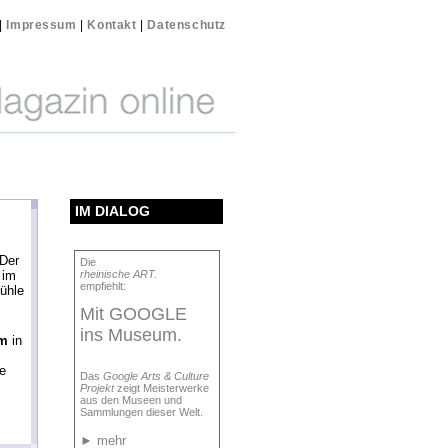
|
Impressum
|
Kontakt
|
Datenschutz
IM DIALOG
Der
Die
 im
rheinische ART.
empfiehlt:
ühle
Mit GOOGLE
ins Museum.
m
in
he
Das
Google Arts & Culture
Projekt
zeigt Meisterwerke
aus den Museen und
Sammlungen dieser Welt.
►
mehr