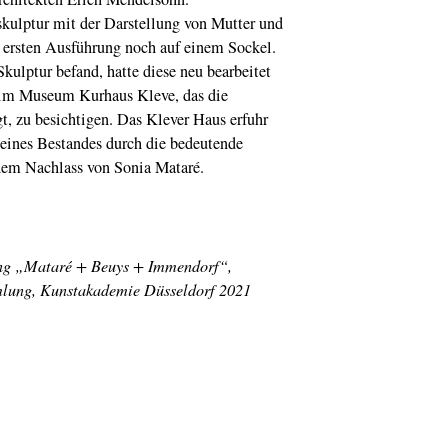
Zeche Zollverein
präsentiert die bes
lptur mit der Darstellung von Mutter und
Designobjekte 202
r ersten Ausführung noch auf einem Sockel.
Monet
und das Lic
Skulptur befand, hatte diese neu bearbeitet
des Südens: zu se
n im Museum Kurhaus Kleve, das die
im Grimaldi Forum
Monaco
 zu besichtigen. Das Klever Haus erfuhr
seines Bestandes durch die bedeutende
Kunstpunkte 2023
Düsseldorf öffnen
em Nachlass von Sonia Mataré.
wieder die Künstler 
Ateliers
Neue Direktion
Donatella Fioretti is
neue Rektorin der
ung „Mataré + Beuys + Immendorf“,
Kunstakademie
lung, Kunstakademie Düsseldorf 2021
Düsseldorf
Gelesen
True Crim
Kriminalgeschichte
aus Düsseldorf
Zoll im Museum
Zollvertrag
Liechtenstein -
Schweiz