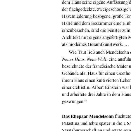
dem Haus seine eigene Auffassung d
der flachgedeckte, zweigeschossige 
Havelniederung bezogene, große Ter
Halle und dem Esszimmer eine Einhe
einzubeziehen, sind die Fenster zum 
Architekt mit eigens angefertigten
als modernes Gesamtkunstwerk. …
Wie Taut ließ auch Mendelsohn de
Neues Haus.
Neue Welt.
eine ausfüh
bezeichnete der französische Maler
Gebäude als ‚Haus für einen Goethe
ihrem Haus einen kultivierten Leben
einer Cellistin. Albert Einstein war
und arbeitete drei Jahre in dem Haus
gezwungen.“
Das Ehepaar Mendelsohn
flüchtet
Palästina und lebte später in die U
Staatsbürgerschaft an und setzte sein