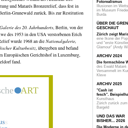
Fotorealismus
der Raketenstation
ung und Matarés Bronzerelief, dass fest in
Illusionen im Wetts
Insel Hombroich
im Museum Friede
 Berlin-Grunewald zurück. Bis zur Restitution
Burda
Protestarchitektur
Camps,
ÜBER DIE GRE
Galerie des 20. Jahrhunderts
, Berlin, von der
Sekundenkleber -
GESCHAUT
Lützerath und ande
twe des 1953 in den USA verstorbenen Erich
Zürich zeigt Mari
Museum
eine Ikone der Pop
Relief wurde 1968 an die
Nationalgalerie,
und "erste Künstler
Deutsches Fotoins
ischer Kulturbesitz
, übergeben und befand
Glamour" (Andy Wa
in NRW
Die Mitglie
eim Europäischen Gerichtshof in Luxemburg,
der
ARCHIV 2024
Gründungskommiss
ldorf fand.
Die formschöne W
stehen fest
des Ewald Mataré.
Versammelt im Ku
Made in Paris
Kun
Kleve
im Druck
ARCHIV 2025
Katastrophenschu
"Cash ist
Notfallcontainer für
fesch".
Beispielha
Kunst und Kulturgu
Kunsthaus
Zürich zurück zum
Fußball
Im Ruhr
Bargeld
Museum ein Vergn
UND DAS WAR
Aufschrei des Gei
BISHER... 2026
Zeitgenössischer
S
Die Moderne in d