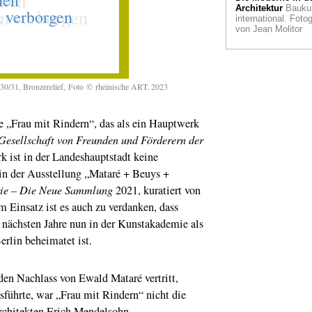
im Max Ernst Mus
Architektur
Bauku
Brühl
international. Fotog
von Jean Molitor
Vom Wert der Zeit
Neue
Sammlungspräsent
des Museum Ludwi
Köln
30/31, Bronzerelief,
Foto ©
rheinische ART. 2023
Liebe, Sex und
Moral
in der Samm
e „Frau mit Rindern“, das als ein Hauptwerk
Philara. Die
Protagonisten: Dor
Gesellschaft von Freunden und Förderern der
Iannone und Willia
k ist in der Landeshauptstadt keine
Copley
 in der Ausstellung „Mataré + Beuys +
Hommage
Der Rhe
ie – Die Neue Sammlung
2021, kuratiert von
einmal erstaunlich
anders: eine literar
 Einsatz ist es auch zu verdanken, dass
Fluss-Biografie.
e nächsten Jahre nun in der Kunstakademie als
Nachruf
Konrad
erlin beheimatet ist.
Klapheck ist tot. D
Maler verstarb mit 
Jahren.
en Nachlass von Ewald Mataré vertritt,
usführte, war „Frau mit Rindern“ nicht die
Red Dot
Das
Designmuseum auf
Architekten Erich Mendelsohn.