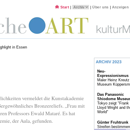
Start
|
|
Über uns
|
Anzeigen
ghlight in Essen
ARCHIV 2023
Neu-
Expressionismus
Maler Heinz Kreutz
Museum Küppersm
Das Panasonic
rlichkeiten vermeldet die Kunstakademie
Shiodome Museu
Tokyo zeigt "Frank
ergewöhnliches Bronzereliefs. „Frau mit
Lloyd Wright and t
eren Professors Ewald Mataré. Es hat
World"
emie, der Aula, gefunden.
Günter Fruhtrunk
Streifen bestimmen