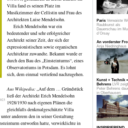
Sorgen
Care-Arbeit
Villa fand es seinen Platz im
der Kunst. Eine
Ausstellung im Qua
Musikzimmer der Cellistin und Frau des
Bottrop
Architekten Luise Mendelsohn.
Paris
Verwaiste W
Raubkunst als
Erich Mendelsohn war ein
Nachhaltigkeit
San
Dauerschau im Mu
Mobilität in Monaco
bedeutender und sehr erfolgreicher
d`Orsay
Architekt seiner Zeit, der sich der
Art Cologne
Mit 45
An vorderster Fro
Besuchern behaupt
expressionistischen sowie organischen
Anja Niedringhaus
sich die Kunstmess
einem schwierigen
Architektur zuwandte. Bekannt wurde er
Umfeld
durch den Bau des „Einsteinturms“, eines
Observatoriums in Potsdam. Es lohnt
Gelesen
Die Erfin
der Seidenstraße
sich, dem einmal vertiefend nachzugehen.
Kunst + Technik 
Apropos Visionär
Behrens
LVR zeig
Fotografien von Ho
Aus Wikipedia:
„Auf dem … Gründstück
Peter Behrens dau
H. Baumann im M
in Oberhausen
Köln
ließ der Architekt Erich Mendelsohn
2023
1928/1930 nach eigenen Plänen die
For ever young
od
gleichfalls denkmalgeschützte Villa
Erinna König im Vo
Heydt-Museum
unter anderem den in seiner Gestaltung
Wuppertal
steinturm entworfen hatte, verwirklichte in
INSPIRIEREND
Zeitgenössisch
Co