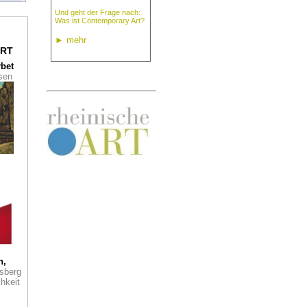
Und geht der Frage nach:
Was ist Contemporary Art?
n
►
mehr
RT
rbet
Die
ssen
er
ahre
ich
ei
r
nach
ck-
eis
h,
s
sberg
hkeit
erein