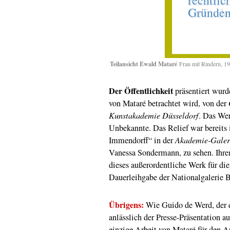
Teilansicht Ewald Mataré
Frau mit Rindern, 19
Der Öffentlichkeit
präsentiert wurd
von Mataré betrachtet wird, von der
Kunstakademie Düsseldorf
. Das Wer
Unbekannte. Das Relief war bereits
Immendorff“ in der
Akademie-Galer
Vanessa Sondermann, zu sehen. Ihrem
dieses außerordentliche Werk für di
Dauerleihgabe der Nationalgalerie B
Übrigens:
Wie Guido de Werd, der d
anlässlich der Presse-Präsentation a
einzige Arbeit von Mataré für den 