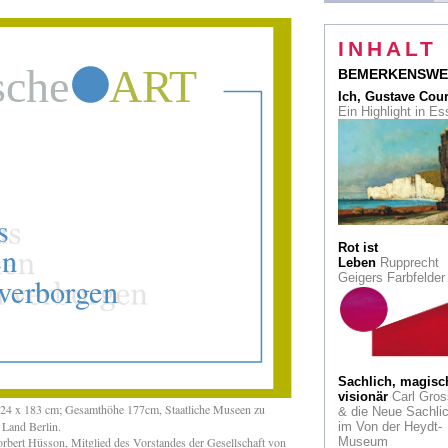
sein Œuvre. Eine
Schau im
Kunstmuseum Bon
INHALT
Der Nullnummer
BEMERKENSWE
folgte die
Ich, Gustave Cou
Erfolgsgeschichte
Ein Highlight in E
Neuß-Grevenbroich
Zeitung wird 150 J
alt
Immanuel Kant in
Bonn
"Habe Mut, d
deines eigenen
Verstandes zu
bedienen!"
Rot ist
Leben
Rupprecht
Ulrich Rückriem
b
Geigers Farbfelde
Mies in Berlin
Auktion
Die Jagd 
dem Glück. Klaphe
Werk mit Rekordpr
Sachlich, magisc
Charity-Auktion
de
visionär
Carl Gros
Red Dot Design-
 124 x 183 cm; Gesamthöhe 177cm, Staatliche Museen zu
& die Neue Sachlic
Museums auf Zollv
 Land Berlin.
im Von der Heydt-
ert Hüsson, Mitglied des Vorstandes der Gesellschaft von
Museum