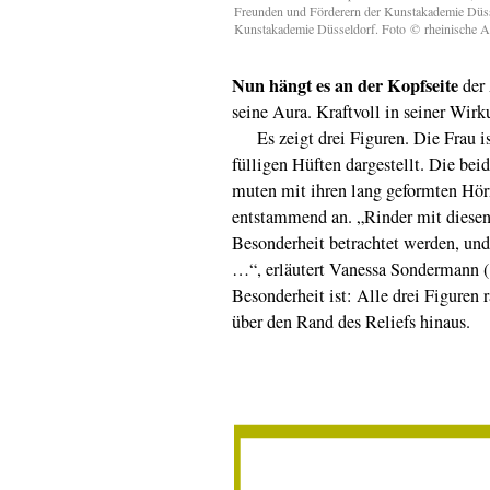
Freunden und Förderern der Kunstakademie Düs
Kunstakademie Düsseldorf. Foto
©
rheinische 
Nun hängt es an der Kopfseite
der 
seine Aura. Kraftvoll in seiner Wirk
Es zeigt drei Figuren. Die Frau is
fülligen Hüften dargestellt. Die beid
muten mit ihren lang geformten Hör
entstammend an. „Rinder mit diesen
Besonderheit betrachtet werden, und 
…“, erläutert Vanessa Sondermann (
Besonderheit ist: Alle drei Figuren
über den Rand des Reliefs hinaus.