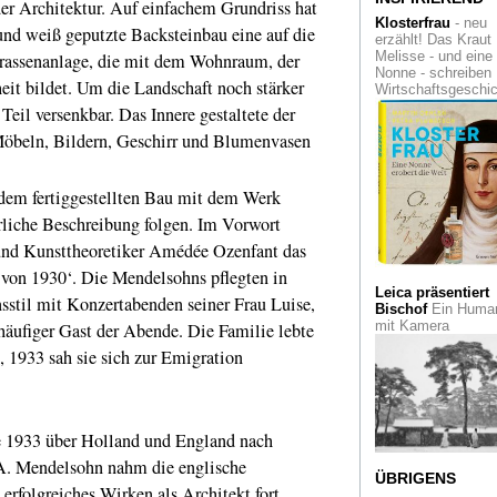
er Architektur. Auf einfachem Grundriss hat
Maier in der Lange
Klosterfrau
- neu
und weiß geputzte Backsteinbau eine auf die
Foundation: Schönh
erzählt! Das Kraut
und Drama
Melisse - und eine
rassenanlage, die mit dem Wohnraum, der
Nonne - schreiben
it bildet. Um die Landschaft noch stärker
Creamcheese
Der
Wirtschaftsgeschi
legendäre Club von
Teil versenkbar. Das Innere gestaltete der
Günther Uecker er
 Möbeln, Bildern, Geschirr und Blumenvasen
im Kunstpalast zu
neuem Leben
Genialer Außensei
m fertiggestellten Bau mit dem Werk
Chaïm Soutine, Ma
rliche Beschreibung folgen. Im Vorwort
der Moderne, in der
Kunstsammlung N
 und Kunsttheoretiker Amédée Ozenfant das
 von 1930‘. Die Mendelsohns pflegten in
Asiatische Kunst
Leica präsentiert
Feines aus dem
sstil mit Konzertabenden seiner Frau Luise,
Bischof
Ein Human
Silberzeitalter Chin
mit Kamera
 häufiger Gast der Abende. Die Familie lebte
im Ostasiatischen
Museum Köln
, 1933 sah sie sich zur Emigration
Auf Zollverein
Die
Kunstmesse C.A.R
contemporary art ru
e 1933 über Holland und England nach
lädt ein
SA. Mendelsohn nahm die englische
Abstrakt, aber an
ÜBRIGENS
 erfolgreiches Wirken als Architekt fort.
Bart van der Leck 