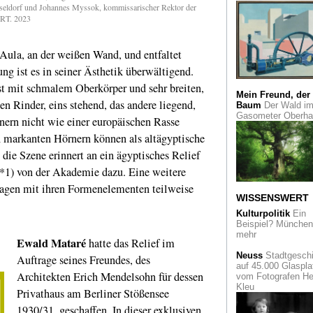
Sigmar Polke
Abs
seldorf und Johannes Myssok, kommissarischer Rektor der
Nein, denn "Höhere
ART. 2023
Wesen befehlen". 
Ausstellung im M
Morsbroich
Aula, an der weißen Wand, und entfaltet
ung ist es in seiner Ästhetik überwältigend.
Alles auf Einmal
D
Postmoderne in der
t mit schmalem Oberkörper und sehr breiten,
Bundeskunsthalle
Mein Freund, der
en Rinder, eins stehend, das andere liegend,
Baum
Der Wald i
Gasometer Oberh
Graffiti
Naegeli un
nern nicht wie einer europäischen Rasse
„Magic“ Räke im Bi
 markanten Hörnern können als altägyptische
Bunker in Düsseldo
die Szene erinnert an ein ägyptisches Relief
Expedition Zeich
*1) von der Akademie dazu. Eine weitere
Kunst unter dem
Mikroskop im Kölne
 ragen mit ihren Formenelementen teilweise
Wallraf Richartz-
WISSENSWERT
Museum
Kulturpolitik
Ein
Beispiel? München 
Pablo Picasso un
mehr
Ewald Mataré
hatte das Relief im
Max Beckmann
Da
Von der Heydt-Mu
Neuss
Stadtgeschi
Auftrage seines Freundes, des
präsentiert die beid
auf 45.000 Glaspla
Weltkünstler
Architekten Erich Mendelsohn für dessen
vom Fotografen He
gemeinsam
Kleu
Privathaus am Berliner Stößensee
1930/31, geschaffen. In dieser exklusiven
Kochen Putzen