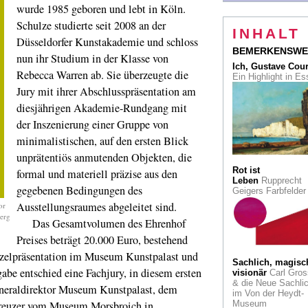
Im Zeichen des
wurde 1985 geboren und lebt in Köln.
Kreises
Produktdes
Schulze studierte seit 2008 an der
aus Japan
INHALT
Düsseldorfer Kunstakademie und schloss
Was war nach
BEMERKENSWE
nun ihr Studium in der Klasse von
Caravaggio?
Die
Ich, Gustave Cou
National Gallery L
Rebecca Warren ab. Sie überzeugte die
Ein Highlight in E
gibt Antworten
Jury mit ihrer Abschlusspräsentation am
Drei Kapellen
Auf 
diesjährigen Akademie-Rundgang mit
Gelände der Stiftu
der Inszenierung einer Gruppe von
Insel Hombroich: P
Kirkeby und Bruno
minimalistischen, auf den ersten Blick
Goller
unprätentiös anmutenden Objekten, die
Wassily Kandinsk
Rot ist
formal und materiell präzise aus den
Frühe Kreativwirtsc
Leben
Rupprecht
gegebenen Bedingungen des
Der Künstler entwar
Geigers Farbfelde
1912 einen Parfüm-
Ausstellungsraumes abgeleitet sind.
or
Flacon für Farina
berg
gegenüber
Das Gesamtvolumen des Ehrenhof
Preises beträgt 20.000 Euro, bestehend
Hauptwege und
inzelpräsentation im Museum Kunstpalast und
Nebenwege
Ein R
Sachlich, magisc
für Paul Klee im
gabe entschied eine Fachjury, in diesem ersten
visionär
Carl Gros
Museum Ludwig
& die Neue Sachlic
eneraldirektor Museum Kunstpalast, dem
im Von der Heydt-
Wolke & Kristall
D
 Kreuzer vom Museum Morsbroich in
Museum