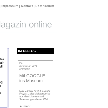
|
Impressum
|
Kontakt
|
Datenschutz
IM DIALOG
as
als
Die
ll.
rheinische ART.
empfiehlt:
m
Mit GOOGLE
ins Museum.
ng
r
Das
Google Arts & Culture
u
Projekt
zeigt Meisterwerke
aus den Museen und
Sammlungen dieser Welt.
►
mehr