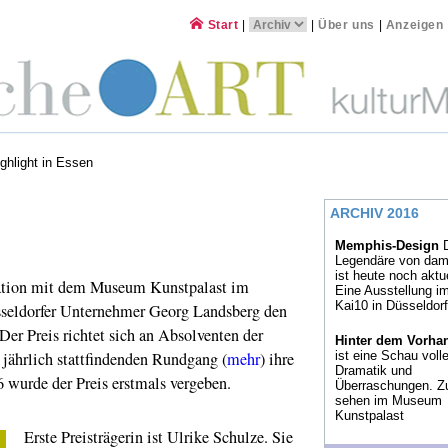
Start
|
|
Über uns
|
Anzeigen
ghlight in Essen
ARCHIV 2016
Memphis-Design
D
Legendäre von dam
ist heute noch aktue
tion mit dem Museum Kunstpalast im
Eine Ausstellung i
Kai10 in Düsseldorf
sseldorfer Unternehmer Georg Landsberg den
Der Preis richtet sich an Absolventen der
Hinter dem Vorha
jährlich stattfindenden Rundgang (
mehr
) ihre
ist eine Schau volle
Dramatik und
6 wurde der Preis erstmals vergeben.
Überraschungen. Z
sehen im Museum
Kunstpalast
Erste Preisträgerin ist Ulrike Schulze. Sie