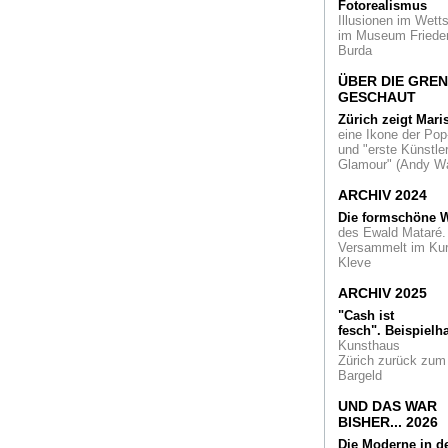
Cologne Fine Art u
Fotorealismus
COFA Contemporar
Illusionen im Wetts
im Museum Friede
Burda
Richard Deacon
Sein Œuvre erzählt
ÜBER DIE GRE
mehr als nur über d
GESCHAUT
Form in der Kunst.
Material, Planung 
Zürich zeigt Mari
Zufall ...
eine Ikone der Pop
und "erste Künstler
Glamour" (Andy Wa
Die große Chance
Dom ist ein Juwel,
ARCHIV 2024
seine Umgebung di
Fassung: Köln gest
Die formschöne W
seine Historische M
des Ewald Mataré.
neu
Versammelt im Ku
Kleve
Die Erfindung der
Abstraktion
an der
ARCHIV 2025
Kunstakademie
"Cash ist
Düsseldorf von 193
fesch".
Beispielha
2016. Eine Ausstel
Kunsthaus
in der Akademie-Ga
Zürich zurück zum
Bargeld
Contemporary-Art
Bus-Tour
Das
UND DAS WAR
Netzwerk Very
BISHER... 2026
Contemporary lädt 
Die Moderne in d
einer besonderen