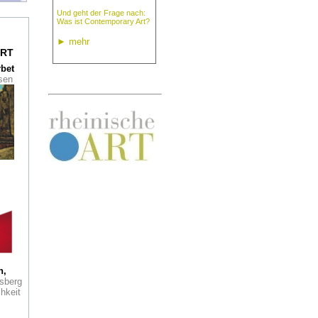
ign
Und geht der Frage nach:
Was ist Contemporary Art?
►
mehr
RT
rbet
ondon
ssen
dem
ng
er
y
haft:
f
r
aum
h,
sberg
hkeit
ie