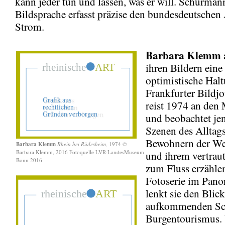
kann jeder tun und lassen, was er will. Schürman
Bildsprache erfasst präzise den bundesdeutschen
Strom.
Barbara Klemm
ihren Bildern eine
optimistische Halt
Frankfurter Bildjo
reist 1974 an den 
und beobachtet jen
Szenen des Alltags
Bewohnern der We
Barbara Klemm
Rhein bei Rüdesheim,
1974 ©
Barbara Klemm, 2016 Fotoquelle LVR-LandesMuseum
und ihrem vertraut
Bonn 2016
zum Fluss erzählen
Fotoserie im Pan
lenkt sie den Blic
aufkommenden Sch
Burgentourismus. 