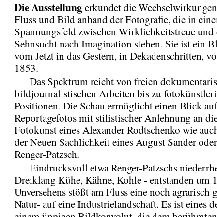
Die Ausstellung
erkundet die Wechselwirkungen
Fluss und Bild anhand der Fotografie, die in ein
Spannungsfeld zwischen Wirklichkeitstreue und 
Sehnsucht nach Imagination stehen. Sie ist ein B
vom Jetzt in das Gestern, in Dekadenschritten, v
1853.
Das Spektrum reicht von freien dokumentari
bildjournalistischen Arbeiten bis zu fotokünstler
Positionen. Die Schau ermöglicht einen Blick au
Reportagefotos mit stilistischer Anlehnung an die
Fotokunst eines Alexander Rodtschenko wie auc
der Neuen Sachlichkeit eines August Sander oder
Renger-Patzsch.
Eindrucksvoll etwa Renger-Patzschs niederrhe
Dreiklang Kühe, Kähne, Kohle - entstanden um 
Unversehens stößt am Fluss eine noch agrarisch 
Natur- auf eine Industrielandschaft. Es ist eines d
einem üppigen Bildkonvolut, die dem berühmten 