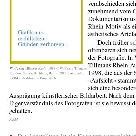
verabschieden sich
zunehmend vom G
Dokumentarismus
Rhein-Motiv als e
ästhetisches Artefa
Doch früher sc
offenbaren sich ne
der Fotografie. In
Tillmans Rhein-A
Wolfgang Tillmans
Rhein
, 1998.© Wolfgang Tillmans,
1998, die aus der 
London; Galerie Buchholz, Berlin, 2016. Fotoquelle
LVR-LandesMuseum Bonn 2016
»Aufsicht« stammt,
sich eine besonder
Ausprägung künstlerischer Bildarbeit. Nach dem
Eigenverständnis des Fotografen ist sie bewusst 
gehalten.
K2M
►
Die Ausstellung ist ein Kooperationsprojekt m