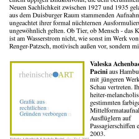
Neuen Sachlichkeit zwischen 1927 und 1935 gel
aus dem Duisburger Raum stammenden Aufnahm
ungeachtet ihrer formal nüchternen Ausformulier
ungewöhnlich gelten. Ob Tier, ob Mensch - das K
ist am Wasserstrom nicht, wie sonst im Werk von
Renger-Patzsch, motivisch außen vor, sondern mi
Valeska Achenbac
Pacini
aus Hambu
mit jüngeren Werk
Schau vertreten. I
heiter-melancholi
gestimmten farbig
Mittelformataufn
Ausflüglern auf
Passagierschiffen 
2003.
Valeska Achenbach & Isabela Pacini
ohne Titel,
2003