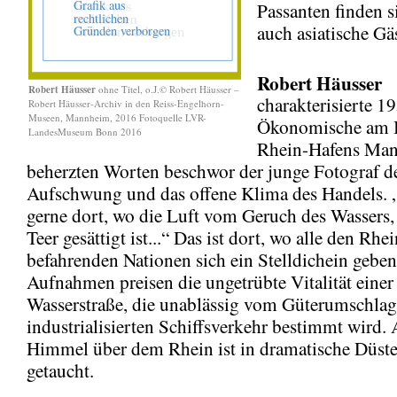
Passanten finden s
auch asiatische Gä
Robert Häusser
Robert Häusser
ohne Titel, o.J.© Robert Häusser –
charakterisierte 1
Robert Häusser-Archiv in den Reiss-Engelhorn-
Museen, Mannheim, 2016 Fotoquelle LVR-
Ökonomische am B
LandesMuseum Bonn 2016
Rhein-Hafens Man
beherzten Worten beschwor der junge Fotograf d
Aufschwung und das offene Klima des Handels. „
gerne dort, wo die Luft vom Geruch des Wassers
Teer gesättigt ist...“ Das ist dort, wo alle den Rhe
befahrenden Nationen sich ein Stelldichein geben
Aufnahmen preisen die ungetrübte Vitalität einer
Wasserstraße, die unablässig vom Güterumschla
industrialisierten Schiffsverkehr bestimmt wird. 
Himmel über dem Rhein ist in dramatische Düste
getaucht.