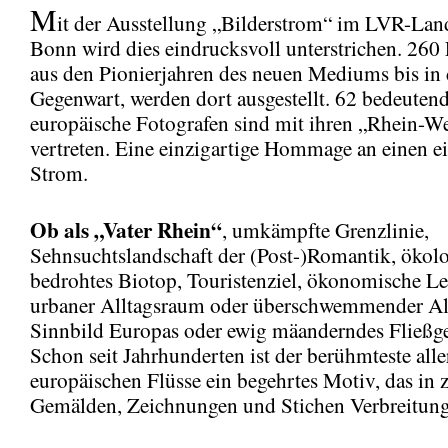
M
it der Ausstellung „Bilderstrom“ im LVR-L
Bonn wird dies eindrucksvoll unterstrichen. 260 
aus den Pionierjahren des neuen Mediums bis in 
Gegenwart, werden dort ausgestellt. 62 bedeuten
europäische Fotografen sind mit ihren „Rhein-W
vertreten. Eine einzigartige Hommage an einen e
Strom.
Ob als „Vater Rhein“
, umkämpfte Grenzlinie,
Sehnsuchtslandschaft der (Post-)Romantik, ökol
bedrohtes Biotop, Touristenziel, ökonomische Le
urbaner Alltagsraum oder überschwemmender A
Sinnbild Europas oder ewig mäanderndes Fließg
Schon seit Jahrhunderten ist der berühmteste alle
europäischen Flüsse ein begehrtes Motiv, das in 
Gemälden, Zeichnungen und Stichen Verbreitung