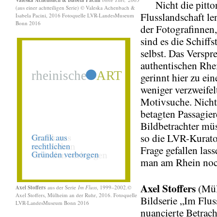
Nicht die pitto
(aus einer achtteiligen Serie) © Valeska Achenbach &
Flusslandschaft le
Isabela Pacini, 2016 Fotoquelle LVR-LandesMuseum
Bonn 2016
der Fotografinnen
sind es die Schiffs
selbst. Das Verspr
authentischen Rhe
gerinnt hier zu ei
weniger verzweifel
Motivsuche. Nicht
betagten Passagier
Bildbetrachter müs
so die LVR-Kurato
Frage gefallen las
man am Rhein noc
Axel Stoffers
(Mül
Axel Stoffers
aus der Serie
Im Fluss
, 1999–2002.©
Axel Stoffers, Mülheim an der Ruhr, 2016. Fotoquelle
Bildserie „Im Fluss
LVR-LandesMuseum Bonn 2016
nuancierte Betrac