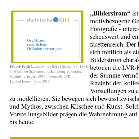
„Bilderstrom“
ist
motivbezogene Ges
Fotografie - intere
sehenswert und e
facettenreich. Der 
sich trefflich als ei
Bilderstrom charak
betonen die LVR-K
Francis Frith
Lahnstein,
mit Burg Lahneck vor 1864.
© Münchner Stadtmuseum/ Sammlung Fotografie/
der Summe vermög
Sammlung Siegert, 2016. Fotoquelle LVR-
Rheinbilder, kolle
LandesMuseum Bonn 2016
Vorstellungen zu 
zu modellieren. Sie bewegen sich bewusst zwisc
und Mythos, zwischen Klischee und Kunst. Solc
Vorstellungsbilder prägen die Wahrnehmung auf
bis heute.