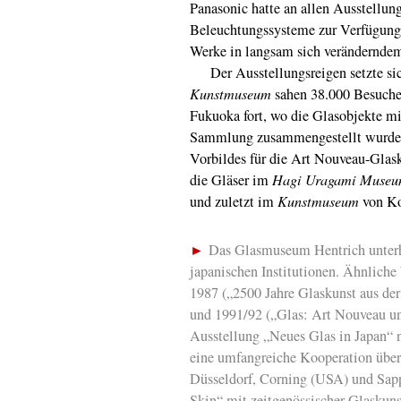
Panasonic hatte an allen Ausstellun
Beleuchtungssysteme zur Verfügung g
Werke in langsam sich veränderndem
Der Ausstellungsreigen setzte si
Kunstmuseum
sahen 38.000 Besuche
Fukuoka fort, wo die Glasobjekte m
Sammlung zusammengestellt wurden 
Vorbildes für die Art Nouveau-Glas
die Gläser im
Hagi Uragami Muse
und zuletzt im
Kunstmuseum
von Ko
►
Das Glasmuseum Hentrich unterhä
japanischen Institutionen. Ähnliche
1987 („2500 Jahre Glaskunst aus d
und 1991/92 („Glas: Art Nouveau u
Ausstellung „Neues Glas in Japan“ 
eine umfangreiche Kooperation über
Düsseldorf, Corning (USA) und Sapp
Skin“ mit zeitgenössischer Glaskuns