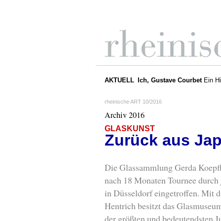
AKTUELL
Ich, Gustave Courbet
Ein Hi
rheinische ART 10/2016
Archiv 2016
GLASKUNST
Zurück aus Ja
Die Glassammlung Gerda Koepff 
nach 18 Monaten Tournee durch
in Düsseldorf eingetroffen. Mit
Hentrich besitzt das Glasmuseu
der größten und bedeutendsten 