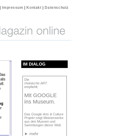
|
Impressum
|
Kontakt
|
Datenschutz
IM DIALOG
as
als
Die
ll.
rheinische ART.
empfiehlt:
m
Mit GOOGLE
ins Museum.
ng
r
Das
Google Arts & Culture
u
Projekt
zeigt Meisterwerke
aus den Museen und
Sammlungen dieser Welt.
►
mehr