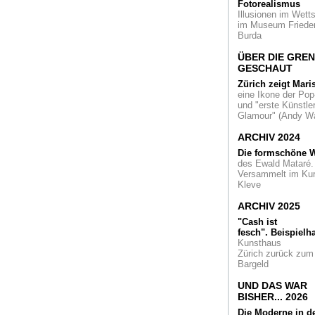
Cologne Fine Art u
Fotorealismus
COFA Contemporar
Illusionen im Wetts
im Museum Friede
Burda
Richard Deacon
Sein Œuvre erzählt
ÜBER DIE GRE
mehr als nur über d
GESCHAUT
Form in der Kunst.
Material, Planung 
Zürich zeigt Mari
Zufall ...
eine Ikone der Pop
und "erste Künstler
Glamour" (Andy Wa
Die große Chance
Dom ist ein Juwel,
ARCHIV 2024
seine Umgebung di
Fassung: Köln gest
Die formschöne W
seine Historische M
des Ewald Mataré.
neu
Versammelt im Ku
Kleve
Die Erfindung der
Abstraktion
an der
ARCHIV 2025
Kunstakademie
"Cash ist
Düsseldorf von 193
fesch".
Beispielha
2016. Eine Ausstel
Kunsthaus
in der Akademie-Ga
Zürich zurück zum
Bargeld
Contemporary-Art
Bus-Tour
Das
UND DAS WAR
Netzwerk Very
BISHER... 2026
Contemporary lädt 
Die Moderne in d
einer besonderen