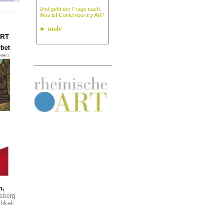
ign
Und geht der Frage nach:
Was ist Contemporary Art?
►
mehr
RT
rbet
ondon
ssen
dem
ng
er
y
haft:
f
r
aum
h,
sberg
hkeit
ie