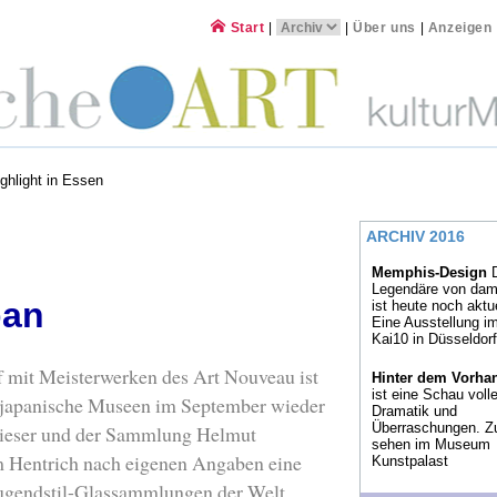
Start
|
|
Über uns
|
Anzeigen
ghlight in Essen
ARCHIV 2016
Memphis-Design
D
Legendäre von dam
pan
ist heute noch aktue
Eine Ausstellung i
Kai10 in Düsseldorf
mit Meisterwerken des Art Nouveau ist
Hinter dem Vorha
ist eine Schau volle
 japanische Museen im September wieder
Dramatik und
Überraschungen. Z
 dieser und der Sammlung Helmut
sehen im Museum
m Hentrich nach eigenen Angaben eine
Kunstpalast
Jugendstil-Glassammlungen der Welt.