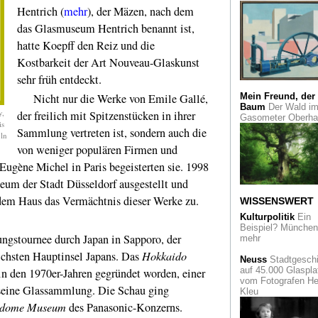
Bestände der
Hentrich (
mehr
), der Mäzen, nach dem
Kunstsammlung N
wurden um die
das Glasmuseum Hentrich benannt ist,
Sammlung Fischer
hatte Koepff den Reiz und die
erweitert. Konzept
ist das Stichwort
Kostbarkeit der Art Nouveau-Glaskunst
sehr früh entdeckt.
Cool!
Das englisch
Magazin National
Nicht nur die Werke von Emile Gallé,
Mein Freund, der
Geographic adelt
Baum
Der Wald i
y,
Düsseldorf - und di
der freilich mit Spitzenstücken in ihrer
Gasometer Oberh
New York Times Kö
is
Sammlung vertreten ist, sondern auch die
öln
von weniger populären Firmen und
Glasmalerei in N
Eine private Initiati
ugène Michel in Paris begeisterten sie. 1998
präsentiert eine
einzigartige
m der Stadt Düsseldorf ausgestellt und
Bestandsaufnahm
 dem Haus das Vermächtnis dieser Werke zu.
WISSENSWERT
Gute Aussichten
-
Kulturpolitik
Ein
junge deutsche
Beispiel? München 
ungstournee durch Japan in Sapporo, der
Fotografie. Prämier
mehr
Foto-Nachwuchs i
ichsten Hauptinsel Japans. Das
Hokkaido
Düsseldorfer NRW-
Neuss
Stadtgeschi
Forum
auf 45.000 Glaspla
 in den 1970er-Jahren gegründet worden, einer
vom Fotografen He
seine Glassammlung. Die Schau ging
Kleu
Alte Bekannte
odome Museum
des Panasonic-Konzerns.
Sammlung Kunst a
Neuss zeigt Herma