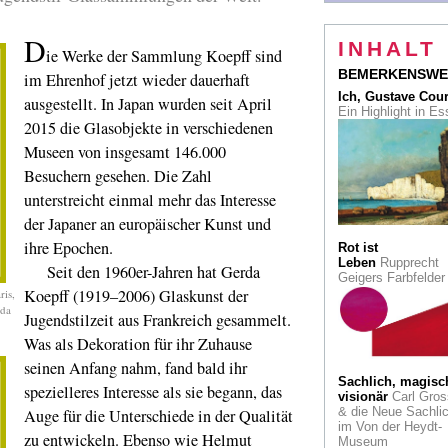
Im Zeichen des
Kreises
Produktdes
aus Japan
D
INHALT
ie Werke der Sammlung Koepff sind
Was war nach
BEMERKENSWE
im Ehrenhof jetzt wieder dauerhaft
Caravaggio?
Die
Ich, Gustave Cou
National Gallery L
ausgestellt. In Japan wurden seit April
Ein Highlight in E
gibt Antworten
2015 die Glasobjekte in verschiedenen
Museen von insgesamt 146.000
Drei Kapellen
Auf 
Gelände der Stiftu
Besuchern gesehen. Die Zahl
Insel Hombroich: P
Kirkeby und Bruno
unterstreicht einmal mehr das Interesse
Goller
der Japaner an europäischer Kunst und
ihre Epochen.
Wassily Kandinsk
Rot ist
Frühe Kreativwirtsc
Leben
Rupprecht
Seit den 1960er-Jahren hat Gerda
Der Künstler entwar
Geigers Farbfelde
1912 einen Parfüm-
Koepff (1919–2006) Glaskunst der
ris,
Flacon für Farina
rda
Jugendstilzeit aus Frankreich gesammelt.
gegenüber
Was als Dekoration für ihr Zuhause
Hauptwege und
seinen Anfang nahm, fand bald ihr
Nebenwege
Ein R
Sachlich, magisc
für Paul Klee im
spezielleres Interesse als sie begann, das
visionär
Carl Gros
Museum Ludwig
& die Neue Sachlic
Auge für die Unterschiede in der Qualität
im Von der Heydt-
Wolke & Kristall
D
zu entwickeln. Ebenso wie Helmut
Museum