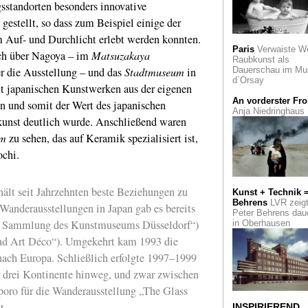
gsstandorten besonders innovative
Cossmann, Josef
Kuchen und Jacob
estellt, so dass zum Beispiel einige der
Weitz
 Auf- und Durchlicht erlebt werden konnten.
Paris
Verwaiste W
ch über Nagoya – im
Matsuzakaya
Der Hai hängt
Ein
Raubkunst als
Haifisch bereichert 
r die Ausstellung – und das
Stadtmuseum
in
Dauerschau im Mu
neue Kunst- und
d`Orsay
Wunderkammer im
it japanischen Kunstwerken aus der eigenen
Suermond Ludwig
An vorderster Fro
und somit der Wert des japanischen
Museum in Aachen
Anja Niedringhaus
kunst deutlich wurde. Anschließend waren
Aus dem MoMA
Se
um
zu sehen, das auf Keramik spezialisiert ist,
architektonischen
Visionen montierte
chi.
Ludwig Mies van de
Rohe in Collagen. 
sehen sind sie im
lt seit Jahrzehnten beste Beziehungen zu
Aachener Ludwig 
Kunst + Technik 
Behrens
LVR zeig
 Wanderausstellungen in Japan gab es bereits
Peter Behrens dau
Lehmbruck Muse
er Sammlung des Kunstmuseums Düsseldorf“)
in Oberhausen
Mit "Neuaufgestellt
bringt sich das
nd Art Déco“). Umgekehrt kam 1993 die
Duisburger Museu
nach Europa. Schließlich erfolgte 1997–1999
zurück auf die Büh
der Kunstmuseen
 drei Kontinente hinweg, und zwar zwischen
oro für die Wanderausstellung „The Glass
Bling Bling Baby!
NRW-Forum Düssel
t.
INSPIRIEREND