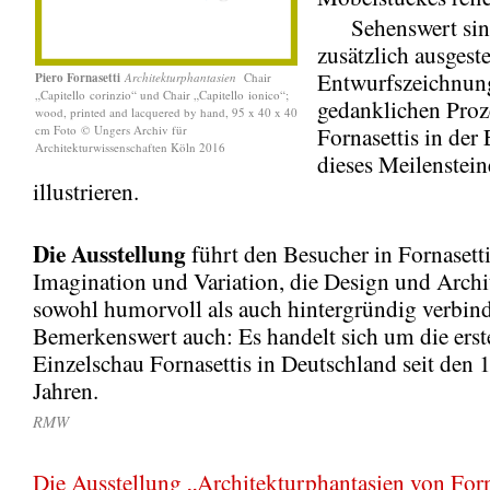
Sehenswert sind
zusätzlich ausgeste
Entwurfszeichnung
Piero Fornasetti
Architekturphantasien
Chair
„Capitello
corinzio
“ und Chair „Capitello
ionico
“;
gedanklichen Proz
wood, printed and lacquered by hand, 95 x 40 x 40
cm Foto
©
Ungers Archiv für
Fornasettis in der
Architekturwissenschaften Köln 2016
dieses Meilenstein
illustrieren.
Die Ausstellung
führt den Besucher in Fornasetti
Imagination und Variation, die Design und Archi
sowohl humorvoll als auch hintergründig verbind
Bemerkenswert auch: Es handelt sich um die erst
Einzelschau Fornasettis in Deutschland seit den 
Jahren.
RMW
Die Ausstellung „Architekturphantasien von Forna