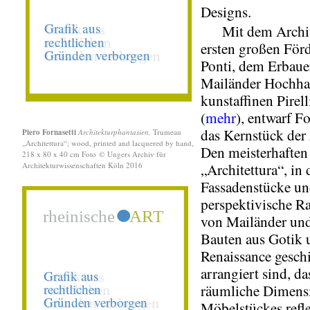
Designs.
Mit dem Archit
ersten großen För
Ponti, dem Erbaue
Mailänder Hochhau
kunstaffinen Pirel
(
mehr
), entwarf F
das Kernstück der
Piero Fornasetti
Architekturphantasien,
Trumeau
„Architettura“; wood, printed and lacquered by hand,
Den meisterhaften
218 x 80 x 40 cm Foto
©
Ungers Archiv für
Architekturwissenschaften Köln 2016
„Architettura“, in
Fassadenstücke u
perspektivische R
von Mailänder un
Bauten aus Gotik 
Renaissance geschi
arrangiert sind, da
räumliche Dimens
Möbelstückes refle