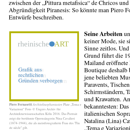
zwischen der „Pittura metafisica“ de Chricos und
Abgründigkeit Piranesis: So könnte man Piero Fo
Entwürfe beschreiben.
Seine Arbeiten
un
keiner Mode, sie s
Sinne zeitlos. Und
Grund führt die 1
Mailand eröffnete 
Boutique deshalb b
jene beliebten Mus
Paravents, Tischen
Schirmständern, Ta
und Krawatten. A
Piero Fornasetti
Architekturphantasien
Plate „Tema e
bekanntesten: Das
Variazioni“ Foto
©
Ungers Archiv für
italienischen Sopr
Architekturwissenschaften Köln 2016. Das Portrait
zeigt die berühmte Opernsängerin Nina Cavalieri
Natalina (Lina) Cav
(1874-1944), die als meistfotografierte Frau des "Fin
„Tema e Variazioni
de siècle" gilt.