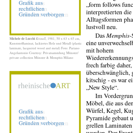
„form follows fun
interpretierten die
Alltagsformen pha
lustvoll neu.
Memphis
Das
-
Michele de Lucchi
Kristall
, 1981, 50 x 63 x 65 cm,
eine unverwechsel
Kunststofflaminat, lackiertes Holz und Metall (plastic
laminate, lacquered wood and metal) Foto: Pariano
mit hohem
Angelantonio Courtesy: Privatsammlung Münster/
Wiedererkennungs
private collection Münster & Memphis Milano
frech farbig daher,
überschwänglich, g
kitschig - es war e
„New Style“.
Im Vordergrund
Möbel, die aus d
Würfel, Kegel, Ku
Pyramide gebaut 
grellen Laminaten
wurden. Der Fronta