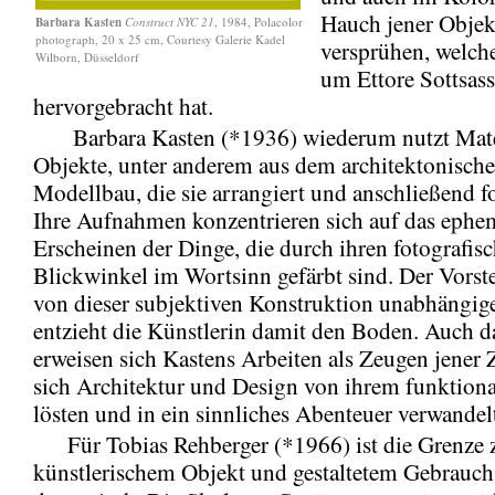
Hauch jener Objek
Barbara Kasten
Construct NYC 21
, 1984, Polacolor
photograph, 20 x 25 cm, Courtesy Galerie Kadel
versprühen, welch
Wilborn, Düsseldorf
um Ettore Sottsass
hervorgebracht hat.
Barbara Kasten (*1936) wiederum nutzt Mate
Objekte, unter anderem aus dem architektonisch
Modellbau, die sie arrangiert und anschließend fo
Ihre Aufnahmen konzentrieren sich auf das ephe
Erscheinen der Dinge, die durch ihren fotografis
Blickwinkel im Wortsinn gefärbt sind. Der Vorste
von dieser subjektiven Konstruktion unabhängige
entzieht die Künstlerin damit den Boden. Auch 
erweisen sich Kastens Arbeiten als Zeugen jener Z
sich Architektur und Design von ihrem funktion
lösten und in ein sinnliches Abenteuer verwandel
Für Tobias Rehberger (*1966) ist die Grenze 
künstlerischem Objekt und gestaltetem Gebrauc