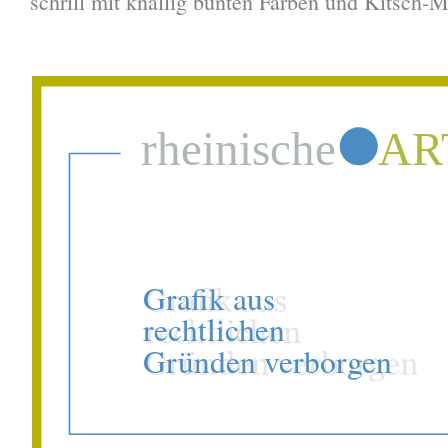
schrill mit knallig bunten Farben und Kitsch-M