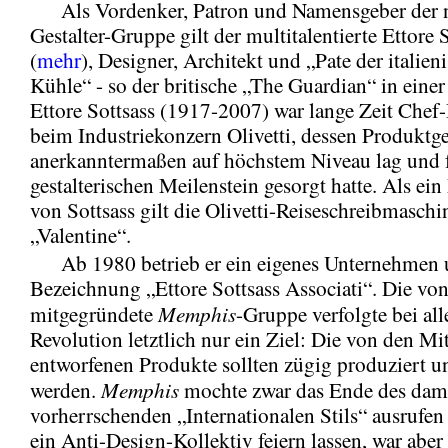
Als Vordenker, Patron und Namensgeber der 
Gestalter-Gruppe gilt der multitalentierte Ettore 
(
mehr
), Designer, Architekt und „Pate der italien
Kühle“ - so der britische „The Guardian“ in ein
Ettore Sottsass (1917-2007) war lange Zeit Chef
beim Industriekonzern Olivetti, dessen Produktg
anerkanntermaßen auf höchstem Niveau lag und
gestalterischen Meilenstein gesorgt hatte. Als ein
von Sottsass gilt die Olivetti-Reiseschreibmaschi
„Valentine“.
Ab 1980 betrieb er ein eigenes Unternehmen u
Bezeichnung „Ettore Sottsass Associati“. Die von
Memphis
mitgegründete
-Gruppe verfolgte bei all
Revolution letztlich nur ein Ziel: Die von den Mi
entworfenen Produkte sollten zügig produziert u
Memphis
werden.
mochte zwar das Ende des dam
vorherrschenden „Internationalen Stils“ ausrufen 
ein Anti-Design-Kollektiv feiern lassen, war aber