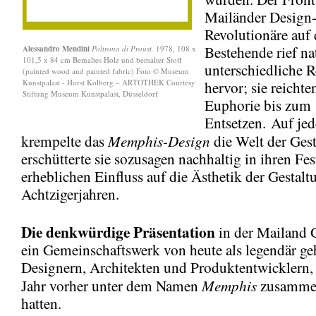
Mailänder Design
Revolutionäre auf 
Bestehende rief n
Alessandro Mendini
Poltrona di Proust,
1978, 108 x
101,5 x 84 cm Bemaltes Holz und bemalter Stoff
unterschiedliche 
(painted wood and painted fabric) Foto © Museum
Kunstpalast - Horst Kolberg – ARTOTHEK Courtesy
hervor; sie reichte
Stiftung Museum Kunstpalast, Düsseldorf
Euphorie bis zum
Entsetzen. Auf jed
Memphis-Design
krempelte das
die Welt der Gest
erschütterte sie sozusagen nachhaltig in ihren Fe
erheblichen Einfluss auf die Ästhetik der Gestalt
Achtzigerjahren.
Die denkwürdige Präsentation
in der Mailand G
ein Gemeinschaftswerk von heute als legendär ge
Designern, Architekten und Produktentwicklern, 
Memphis
Jahr vorher unter dem Namen
zusammen
hatten.