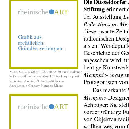
Die Düsseldorfer
Stiftung
erinnert d
Le
der Ausstellung
Reflections on Me
diese rasante Zeit 
italienischen Desig
als ein Wendepunk
Geschichte der Ge
angesehen wird, u
heutige Kunstwerk
Ettore Sottsass
Tahiti
, 1981, Höhe: 60 cm Tischlampe
Memphis
-Bezug u
in Kunststofflaminat und Metall (Table lamp in plastic
Protagonisten von
laminate and metal) Photo: Credit Pariano
Angelantonio Courtesy Memphis Milano
Das markante M
Memphis
-Designe
Achtziger: Sie stel
vordergründige Fu
von Objekten radik
wollten weg vom 