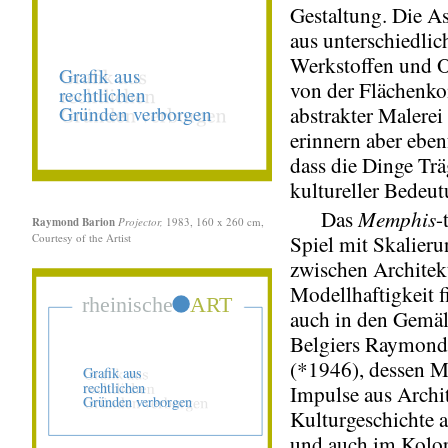
Gestaltung. Die A
aus unterschiedlic
Werkstoffen und O
von der Flächenk
abstrakter Malerei 
erinnern aber ebenf
dass die Dinge Trä
kultureller Bedeut
Memphis
Das
-
Raymond Barion
Projector,
1983, 160 x 260 cm,
Courtesy of the Artist
Spiel mit Skalier
zwischen Architek
Modellhaftigkeit f
auch in den Gemäl
Belgiers Raymond
(*1946), dessen M
Impulse aus Archi
Kulturgeschichte a
und auch im Kolor