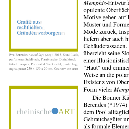
Memphis
-Entwürf
opulente Oberfläc
Motive gehen auf 
Muster und Forme
Mode zurück, Insp
liefern aber auch h
Gebäudefassaden. 
überzieht seine Sk
Eva Berendes
Assemblage (bag)
, 2015, Stahl, Lack,
einer illusionistis
perforiertes Stahlblech, Plastiktasche, Digitaldruck
(Steel, Lacquer, Perforated Sheet metal, plastic bag,
"Haut" und erinner
digital print) 250 x 150 x 30 cm, Courtesy the artist
Weise an die polar
Existenz von Ober
Memp
Form vieler
Die Bonner Küns
Berendes (*1974) 
dem Pool alltäglic
Gebrauchsgüter un
als formale Elemen