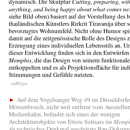
Cutting, preparing, wi
dynamisch. Die Skulptur
anything, and being happy about what comes ne
siehe Bild oben) basiert auf der Vorstellung des 
thailändischen Künstlers Rirkrit Tiravanija über s
bevorzugtes Wohnumfeld. Nicht ohne Humor spie
damit auf die zeitgenössische Rolle des Designs z
Erzeugung eines individuellen Lebensstils an. U
dieser Entwicklung finden sich in den Entwürfen
Memphis
, die das Design von seinem funktional
entkoppelten und es als Projektionsfläche für ind
Stimmungen und Gefühle nutzten.
rART/cpw
►
Auf dem Vogelsanger Weg 49 im Düsseldorfer 
Mörsenbroich, nicht weit entfernt vom Ausstellu
Medienhafen, befindet sich eines der wenigen
Memph
Architekturobjekte von Ettore Sottsass im
als technisches Denkmal geschützte Bau-Dokum