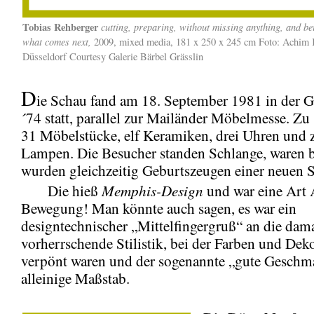
Tobias Rehberger
cutting, preparing, without missing anything, and b
what comes next,
2009, mixed media, 181 x 250 x 245 cm Foto: Achim 
Düsseldorf Courtesy Galerie Bärbel Grässlin
D
ie Schau fand am 18. September 1981 in der 
´74 statt, parallel zur Mailänder Möbelmesse. Zu
31 Möbelstücke, elf Keramiken, drei Uhren und 
Lampen. Die Besucher standen Schlange, waren b
wurden gleichzeitig Geburtszeugen einer neuen S
Memphis-Design
Die hieß
und war eine Art 
Bewegung! Man könnte auch sagen, es war ein
designtechnischer „Mittelfingergruß“ an die dam
vorherrschende Stilistik, bei der Farben und Dek
verpönt waren und der sogenannte „gute Geschm
alleinige Maßstab.